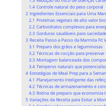
1.3
Redução do risco de doenças cardi
1.4
Controle natural do peso corporal
2
Ingredientes Essenciais para Uma Mar
2.1
Proteínas vegetais de alto valor bio
2.2
Carboidratos complexos para ener
2.3
Gorduras saudáveis para saciedade
3
Receita Passo a Passo da Marmita Fit 
3.1
Preparo dos grãos e leguminosas
3.2
Técnicas de cocção para preservar 
3.3
Montagem balanceada dos compo
3.4
Temperos naturais que potenciali
4
Estratégias de Meal Prep para a Sema
4.1
Planejamento inteligente das refei
4.2
Técnicas de armazenamento e con
4.3
Rotina de preparo que economiza
5
Variações da Receita para Evitar a Mo