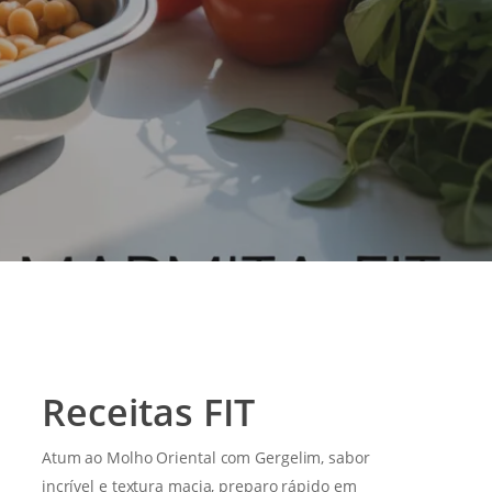
Receitas FIT
Atum ao Molho Oriental com Gergelim, sabor
incrível e textura macia, preparo rápido em