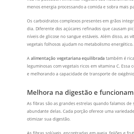
menos energia processando a comida e sobra mais pa
Os carboidratos complexos presentes em grãos integr
dia. Diferente dos açúcares refinados que causam pi
níveis de glicose no sangue estáveis. Além disso, as 
vegetais folhosos ajudam no metabolismo energético.
A
alimentação vegetariana equilibrada
também é rica
leguminosas com vegetais ricos em vitamina C. Essa 
e melhorando a capacidade de transporte de oxigêni
Melhora na digestão e funcioname
As fibras são as grandes estrelas quando falamos de s
abundante delas. Cada porção oferece uma variedade 
otimizar sua digestão.
As fibras solúveis, encontradas em aveia, feijões e f