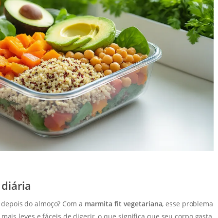
diária
 depois do almoço? Com a
marmita fit vegetariana
, esse problema
ais leves e fáceis de digerir, o que significa que seu corpo gasta