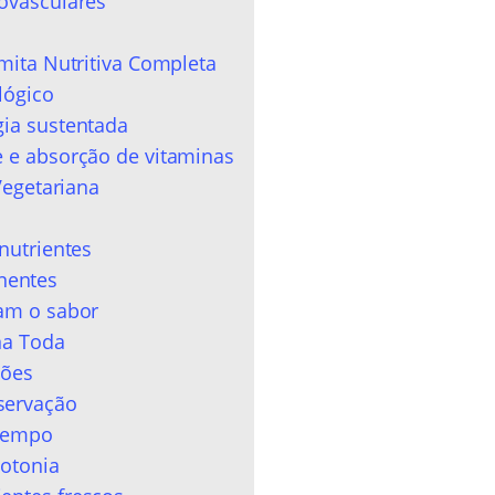
ovasculares
mita Nutritiva Completa
lógico
gia sustentada
 e absorção de vitaminas
Vegetariana
nutrientes
nentes
zam o sabor
na Toda
ções
servação
 tempo
notonia