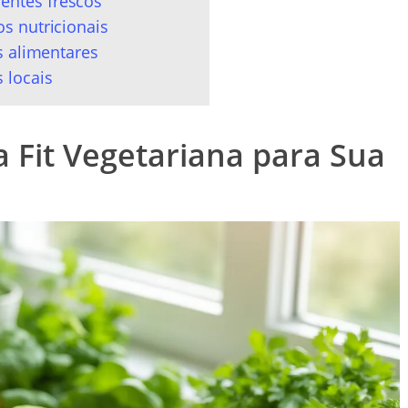
entes frescos
os nutricionais
as alimentares
 locais
 Fit Vegetariana para Sua