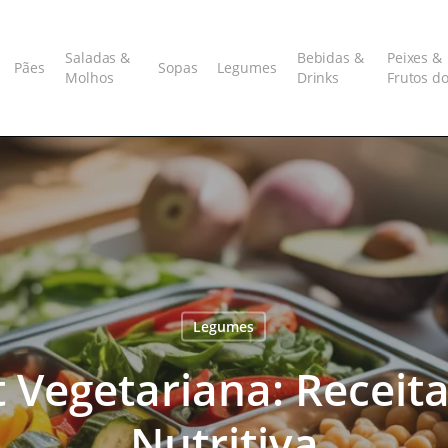
Saladas &
Bebidas &
Peixes &
Pães
Sopas
Legumes
Molhos
Drinks
Frutos d
Legumes
 Vegetariana: Receit
Nutritiva