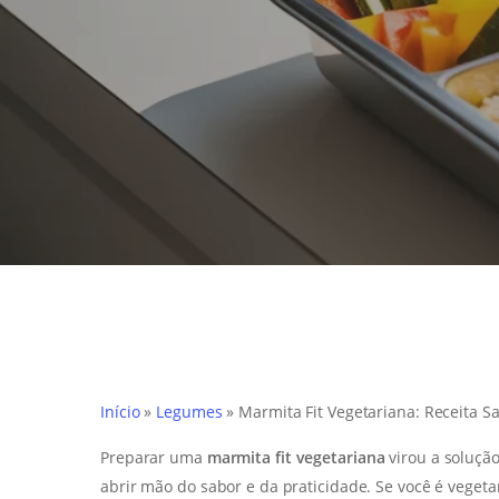
Início
»
Legumes
»
Marmita Fit Vegetariana: Receita Sa
Hit enter to search or ESC to close
Preparar uma
marmita fit vegetariana
virou a soluçã
abrir mão do sabor e da praticidade. Se você é veget