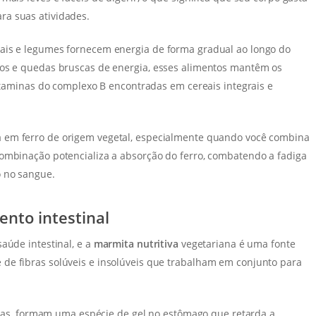
ra suas atividades.
ais e legumes fornecem energia de forma gradual ao longo do
cos e quedas bruscas de energia, esses alimentos mantêm os
vitaminas do complexo B encontradas em cereais integrais e
 em ferro de origem vegetal, especialmente quando você combina
combinação potencializa a absorção do ferro, combatendo a fadiga
o no sangue.
nto intestinal
aúde intestinal, e a
marmita nutritiva
vegetariana é uma fonte
de fibras solúveis e insolúveis que trabalham em conjunto para
rutas, formam uma espécie de gel no estômago que retarda a