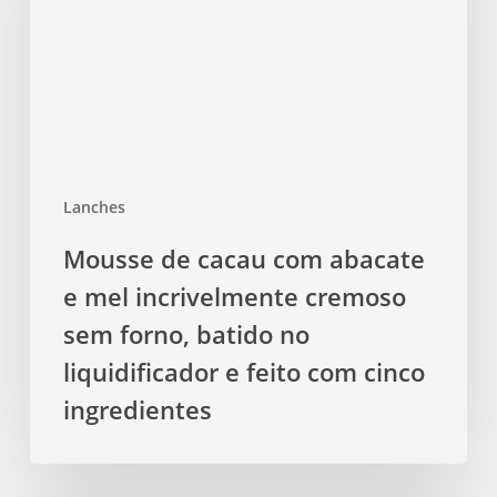
abacate
e
mel
incrivelmente
cremoso
sem
forno,
Lanches
batido
no
Mousse de cacau com abacate
liquidificador
e mel incrivelmente cremoso
e
feito
sem forno, batido no
com
liquidificador e feito com cinco
cinco
ingredientes
ingredientes