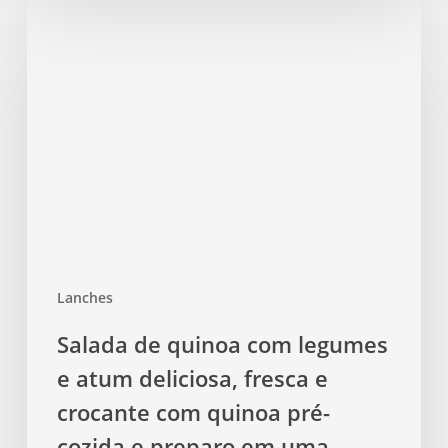
Salada
de
quinoa
com
legumes
e
atum
deliciosa,
fresca
e
crocante
Lanches
com
quinoa
Salada de quinoa com legumes
pré-
e atum deliciosa, fresca e
cozida
e
crocante com quinoa pré-
preparo
cozida e preparo em uma