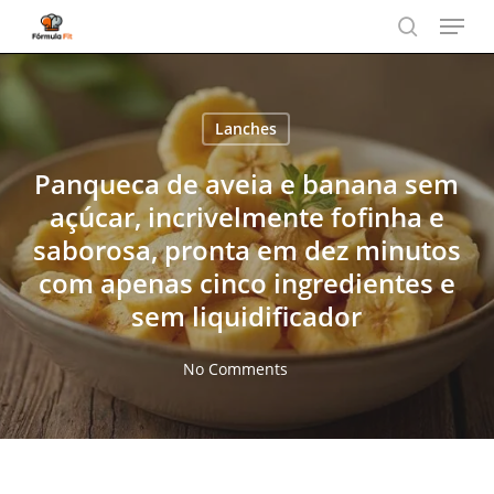
Menu
Skip
to
search
main
content
Lanches
Panqueca de aveia e banana sem
açúcar, incrivelmente fofinha e
saborosa, pronta em dez minutos
com apenas cinco ingredientes e
sem liquidificador
No Comments