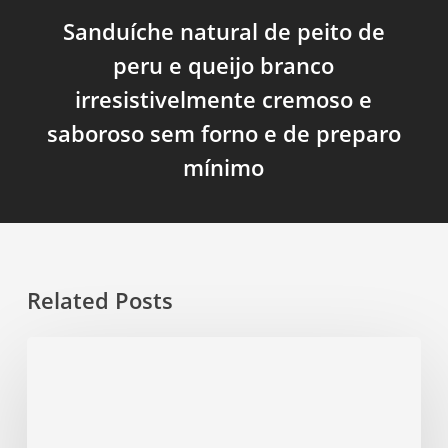
Sanduíche natural de peito de
peru e queijo branco
irresistivelmente cremoso e
saboroso sem forno e de preparo
mínimo
Related Posts
Mousse
de
cacau
com