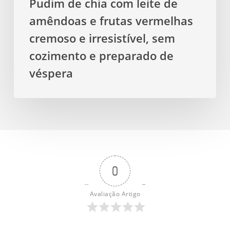
Pudim de chia com leite de
sem
amêndoas e frutas vermelhas
cozimento
e
cremoso e irresistível, sem
preparado
cozimento e preparado de
de
véspera
véspera
0
Avaliação Artigo