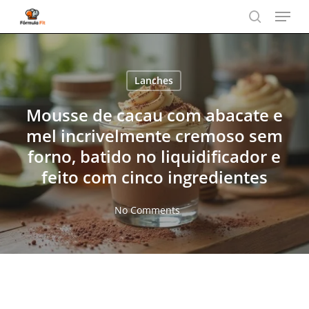
Menu
Skip
to
search
main
content
Lanches
Mousse de cacau com abacate e
mel incrivelmente cremoso sem
forno, batido no liquidificador e
feito com cinco ingredientes
No Comments