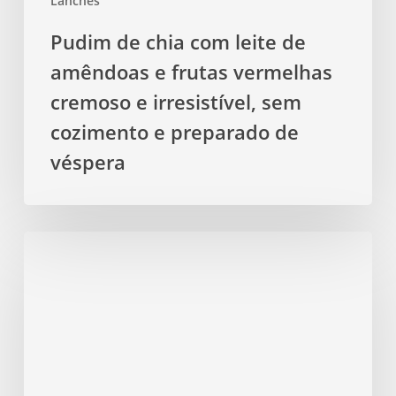
Lanches
e
irresistível,
Pudim de chia com leite de
sem
amêndoas e frutas vermelhas
cozimento
e
cremoso e irresistível, sem
preparado
cozimento e preparado de
de
véspera
véspera
Torrada
integral
com
abacate
e
ovo
pochê