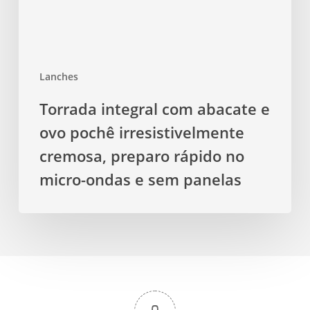
irresistivelmente
cremosa,
preparo
rápido
Lanches
no
micro-
Torrada integral com abacate e
ondas
ovo pochê irresistivelmente
e
sem
cremosa, preparo rápido no
panelas
micro-ondas e sem panelas