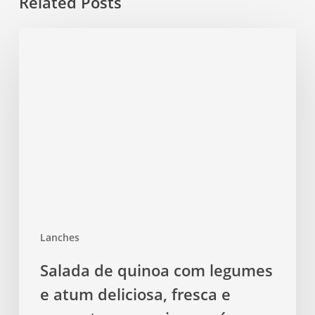
Related Posts
Salada
de
quinoa
com
legumes
e
atum
deliciosa,
fresca
e
crocante
Lanches
com
quinoa
Salada de quinoa com legumes
pré-
e atum deliciosa, fresca e
cozida
e