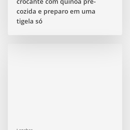
crocante com quinoa pré-
preparo
cozida e preparo em uma
em
tigela só
uma
tigela
só
Pudim
de
chia
com
leite
de
amêndoas
e
frutas
vermelhas
cremoso