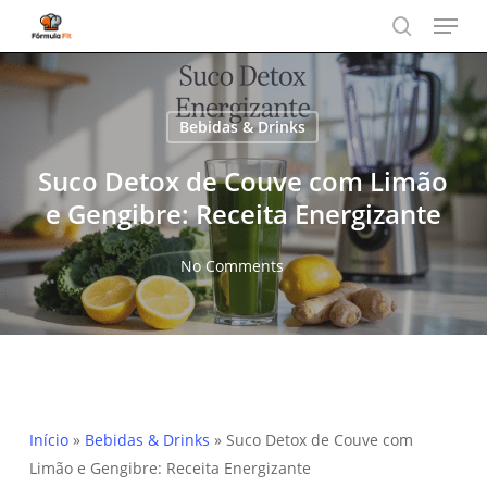
Menu
Skip
to
search
main
content
Bebidas & Drinks
Suco Detox de Couve com Limão
e Gengibre: Receita Energizante
No Comments
Início
»
Bebidas & Drinks
»
Suco Detox de Couve com
Limão e Gengibre: Receita Energizante