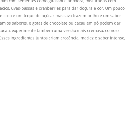
doim com sementes como girassol e abóbora, misturadas com
acios, uvas-passas e cranberries para dar doçura e cor. Um pouco
de coco e um toque de açúcar mascavo trazem brilho e um sabor
lçam os sabores, e gotas de chocolate ou cacau em pó podem dar
 cacau, experimente também uma versão mais cremosa, como o
 Esses ingredientes juntos criam crocância, maciez e sabor intenso,