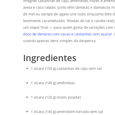
Imagine castanhas de caju, amêndoas, nozes e amen
aveia e coco ralado. Junto vêm tâmaras e damascos m
de mel ou xarope de agave une tudo, enquanto óleo 
levemente caramelizado. Pitadas de sal e canela rea
um toque final — para quem gosta de variações com
doce de tâmaras com cacau e castanhas sem açúcar
.
usando apenas itens simples da despensa.
Ingredientes
1 xícara (150 g) castanhas de caju sem sal
1 xícara (140 g) amêndoas
1 xícara (120 g) nozes picadas
1 xícara (140 g) amendoim torrado sem sal