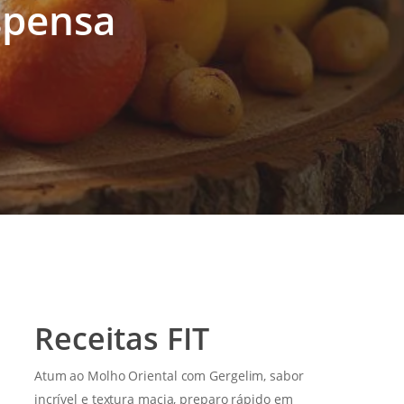
spensa
Receitas FIT
Atum ao Molho Oriental com Gergelim, sabor
incrível e textura macia, preparo rápido em