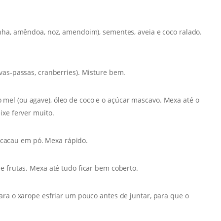
nha, amêndoa, noz, amendoim), sementes, aveia e coco ralado.
vas-passas, cranberries). Misture bem.
el (ou agave), óleo de coco e o açúcar mascavo. Mexa até o
ixe ferver muito.
 o cacau em pó. Mexa rápido.
e frutas. Mexa até tudo ficar bem coberto.
ara o xarope esfriar um pouco antes de juntar, para que o