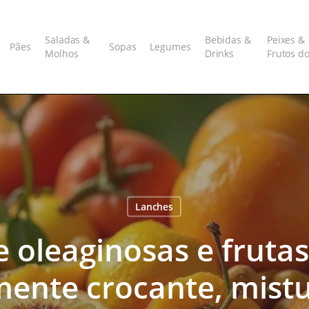
Saladas &
Bebidas &
Peixes &
Pães
Sopas
Legumes
Molhos
Drinks
Frutos d
Lanches
e oleaginosas e frutas
lmente crocante, mist