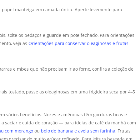
m papel manteiga em camada única. Aperte levemente para
ois, solte os pedaços e guarde em pote fechado. Para orientações
ento, veja as
Orientações para conservar oleaginosas e frutas
barras e mixes que não precisam ir ao forno, confira a coleção de
mais tostado, passe as oleaginosas em uma frigideira seca por 4–5
azem vários benefícios. Nozes e amêndoas têm gorduras boas e
a a saciar e cuida do coração — para ideias de café da manhã com
cau com morango
ou
bolo de banana e aveia sem farinha
. Frutas
sem precisar de muito açúcar refinado. Para leitura baseada em