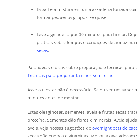
Espalhe a mistura em uma assadeira forrada co
formar pequenos grupos, se quiser.
Leve à geladeira por 30 minutos para firmar. Dep
práticas sobre tempos e condições de armazenam
secas
.
Para ideias e dicas sobre preparação e técnicas para 
Técnicas para preparar lanches sem forno
.
Asse ou tostar não é necessário. Se quiser um sabor 
minutos antes de montar.
Estas oleaginosas, sementes, aveia e frutas secas tr
proteína. Sementes dão fibras e minerais. Aveia ajud
aveia, veja nossas sugestões de
overnight oats de ca
secas dão energia e vitaminas. Mel ou agave adoçam 