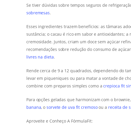
Se tiver dúvidas sobre tempos seguros de refrigeraçã
sobremesas
.
Esses ingredientes trazem benefícios: as tâmaras ado
sustância; o cacau é rico em sabor e antioxidantes; 
cremosidade. Juntos, criam um doce sem açúcar refin
recomendações sobre redução do consumo de açúcares
livres na dieta
.
Rende cerca de 9 a 12 quadrados, dependendo do tam
levar em piqueniques ou para matar a vontade de cho
combine com preparos simples como a
crepioca fit s
Para opções geladas que harmonizam com o brownie, e
banana
, o
sorvete de uva fit cremoso
ou a
receita de s
Aproveite e Conheço A FórmulaFit: