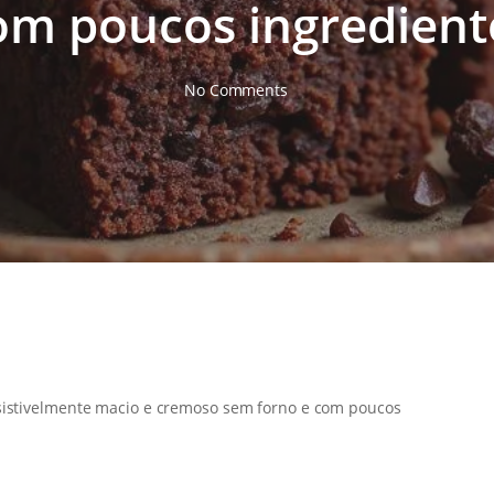
om poucos ingredient
No Comments
sistivelmente macio e cremoso sem forno e com poucos