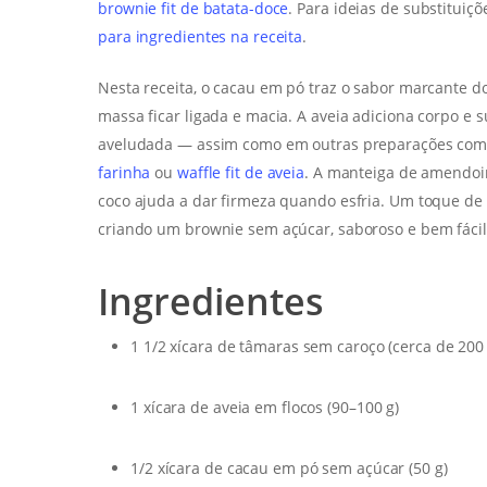
brownie fit de batata-doce
. Para ideias de substituiç
para ingredientes na receita
.
Nesta receita, o cacau em pó traz o sabor marcante d
massa ficar ligada e macia. A aveia adiciona corpo e 
aveludada — assim como em outras preparações com 
farinha
ou
waffle fit de aveia
. A manteiga de amendoi
coco ajuda a dar firmeza quando esfria. Um toque de s
criando um brownie sem açúcar, saboroso e bem fácil 
Ingredientes
1 1/2 xícara de tâmaras sem caroço (cerca de 200 
1 xícara de aveia em flocos (90–100 g)
1/2 xícara de cacau em pó sem açúcar (50 g)