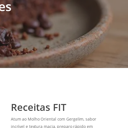
es
Receitas FIT
Atum ao Molho Oriental com Gergelim, sabor
incrível e textura macia, preparo rápido em