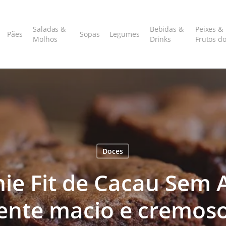
Saladas &
Bebidas &
Peixes &
Pães
Sopas
Legumes
Molhos
Drinks
Frutos d
Doces
ie Fit de Cacau Sem 
mente macio e cremos