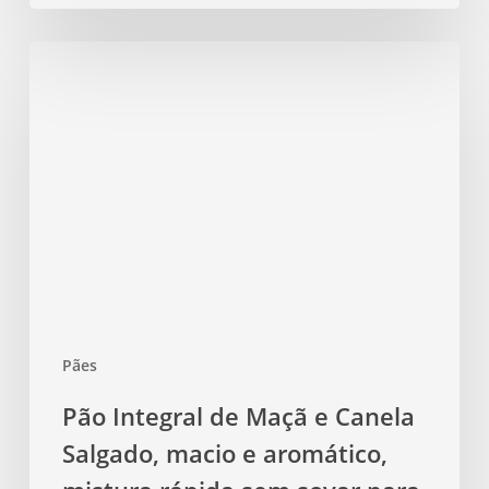
Pão
Integral
de
Maçã
e
Canela
Salgado,
macio
e
aromático,
mistura
Pães
rápida
sem
Pão Integral de Maçã e Canela
sovar
Salgado, macio e aromático,
para
preparo