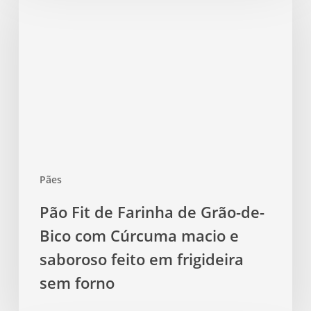
de
Farinha
de
Grão-
de-
Bico
com
Cúrcuma
macio
Pães
e
saboroso
Pão Fit de Farinha de Grão-de-
feito
Bico com Cúrcuma macio e
em
frigideira
saboroso feito em frigideira
sem
sem forno
forno