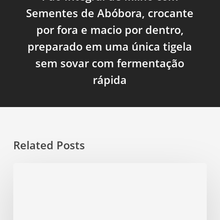
Sementes de Abóbora, crocante
por fora e macio por dentro,
preparado em uma única tigela
sem sovar com fermentação
rápida
Related Posts
Pão
Integral
de
Aveia
com