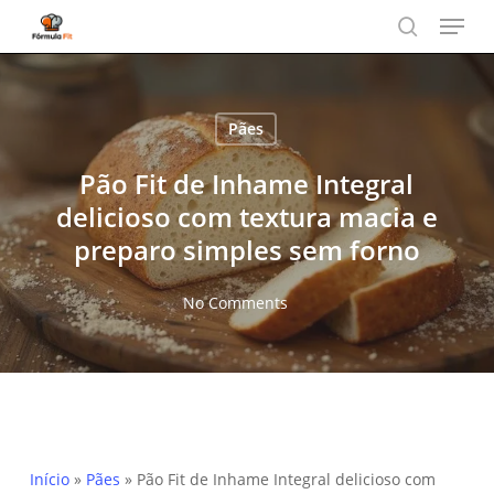
Menu
Skip
to
search
main
content
Pães
Pão Fit de Inhame Integral
delicioso com textura macia e
preparo simples sem forno
No Comments
Início
»
Pães
»
Pão Fit de Inhame Integral delicioso com