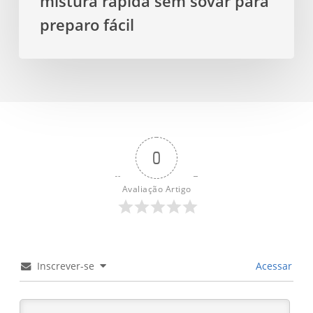
mistura rápida sem sovar para
fácil
preparo fácil
0
Avaliação Artigo
Inscrever-se
Acessar