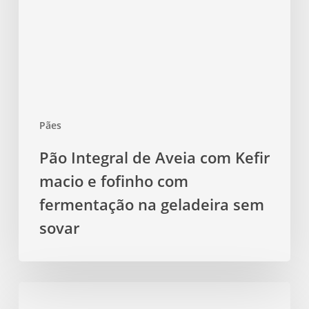
Kefir
macio
e
fofinho
com
fermentação
Pães
na
geladeira
Pão Integral de Aveia com Kefir
sem
macio e fofinho com
sovar
fermentação na geladeira sem
sovar
Pão
Fit