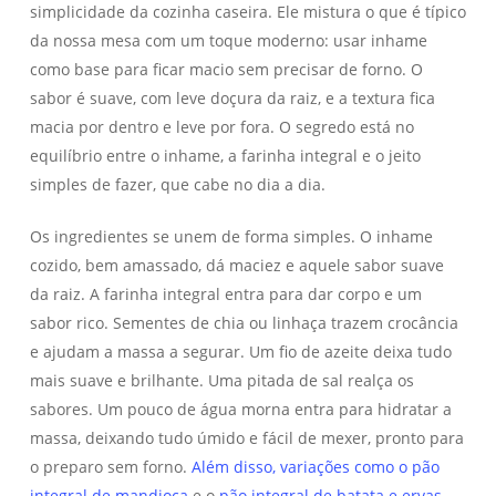
simplicidade da cozinha caseira. Ele mistura o que é típico
da nossa mesa com um toque moderno: usar inhame
como base para ficar macio sem precisar de forno. O
sabor é suave, com leve doçura da raiz, e a textura fica
macia por dentro e leve por fora. O segredo está no
equilíbrio entre o inhame, a farinha integral e o jeito
simples de fazer, que cabe no dia a dia.
Os ingredientes se unem de forma simples. O inhame
cozido, bem amassado, dá maciez e aquele sabor suave
da raiz. A farinha integral entra para dar corpo e um
sabor rico. Sementes de chia ou linhaça trazem crocância
e ajudam a massa a segurar. Um fio de azeite deixa tudo
mais suave e brilhante. Uma pitada de sal realça os
sabores. Um pouco de água morna entra para hidratar a
massa, deixando tudo úmido e fácil de mexer, pronto para
o preparo sem forno.
Além disso, variações como o pão
integral de mandioca
e o
pão integral de batata e ervas