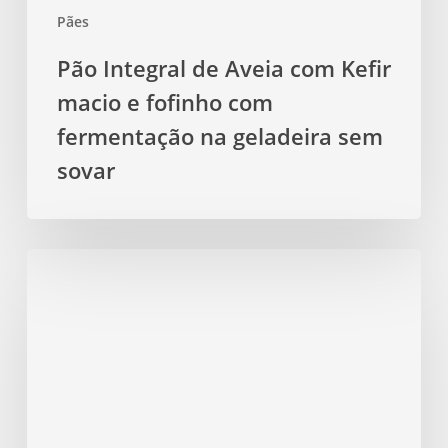
Pães
na
geladeira
Pão Integral de Aveia com Kefir
sem
macio e fofinho com
sovar
fermentação na geladeira sem
sovar
Pão
Fit
de
Farinha
de
Grão-
de-
Bico