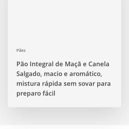
Canela
Salgado,
macio
e
aromático,
mistura
Pães
rápida
sem
Pão Integral de Maçã e Canela
sovar
Salgado, macio e aromático,
para
preparo
mistura rápida sem sovar para
fácil
preparo fácil