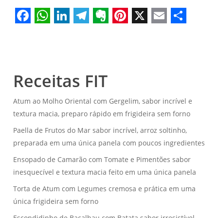
Facebook
WhatsApp
LinkedIn
Telegram
Evernote
Pinterest
X
Email
Share
Receitas FIT
Atum ao Molho Oriental com Gergelim, sabor incrível e
textura macia, preparo rápido em frigideira sem forno
Paella de Frutos do Mar sabor incrível, arroz soltinho,
preparada em uma única panela com poucos ingredientes
Ensopado de Camarão com Tomate e Pimentões sabor
inesquecível e textura macia feito em uma única panela
Torta de Atum com Legumes cremosa e prática em uma
única frigideira sem forno
Escondidinho de Bacalhau com Batata sabor irresistível,