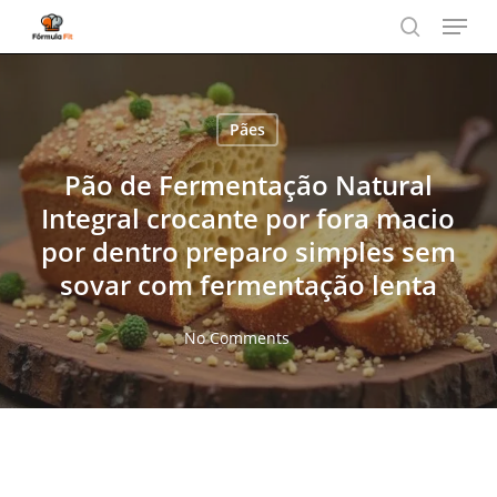
Menu
Skip
to
search
main
content
Pães
Pão de Fermentação Natural
Integral crocante por fora macio
por dentro preparo simples sem
sovar com fermentação lenta
No Comments