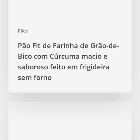
com
Cúrcuma
macio
Pães
e
saboroso
Pão Fit de Farinha de Grão-de-
feito
Bico com Cúrcuma macio e
em
frigideira
saboroso feito em frigideira
sem
sem forno
forno
Pão
Integral
de
Maçã
e