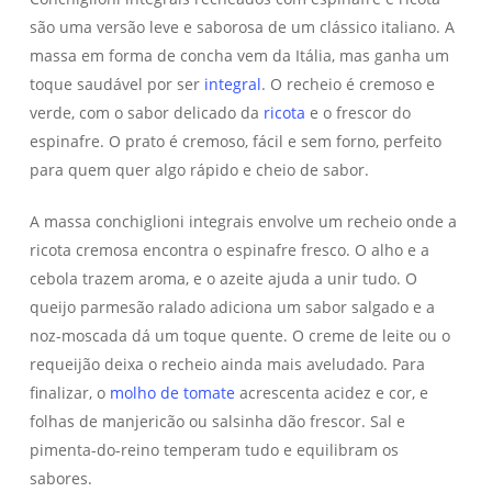
são uma versão leve e saborosa de um clássico italiano. A
massa em forma de concha vem da Itália, mas ganha um
toque saudável por ser
integral
. O recheio é cremoso e
verde, com o sabor delicado da
ricota
e o frescor do
espinafre. O prato é cremoso, fácil e sem forno, perfeito
para quem quer algo rápido e cheio de sabor.
A massa conchiglioni integrais envolve um recheio onde a
ricota cremosa encontra o espinafre fresco. O alho e a
cebola trazem aroma, e o azeite ajuda a unir tudo. O
queijo parmesão ralado adiciona um sabor salgado e a
noz-moscada dá um toque quente. O creme de leite ou o
requeijão deixa o recheio ainda mais aveludado. Para
finalizar, o
molho de tomate
acrescenta acidez e cor, e
folhas de manjericão ou salsinha dão frescor. Sal e
pimenta-do-reino temperam tudo e equilibram os
sabores.