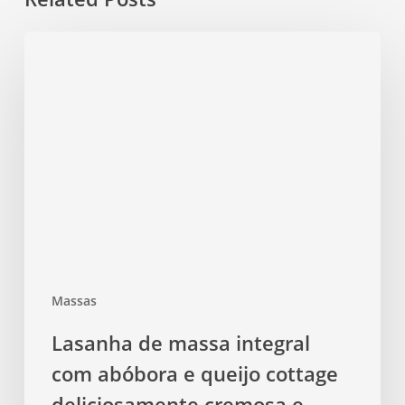
Lasanha
de
massa
integral
com
abóbora
e
queijo
cottage
deliciosamente
cremosa
Massas
e
leve,
Lasanha de massa integral
prática
com abóbora e queijo cottage
sem
forno
deliciosamente cremosa e