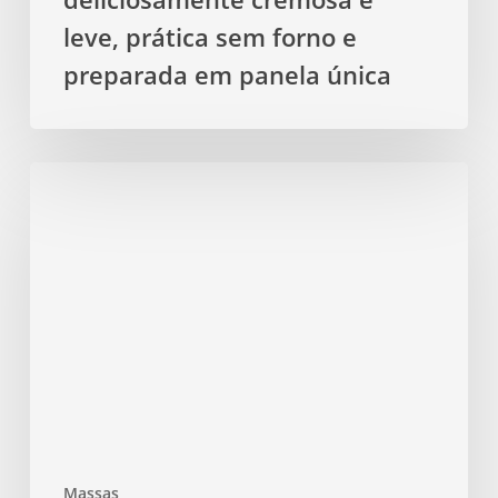
e
leve, prática sem forno e
preparada
preparada em panela única
em
panela
única
Macarrão
de
espinafre
com
salmão
grelhado
e
limão
—
cremoso
e
Massas
suculento,