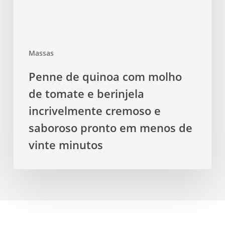
e
berinjela
incrivelmente
cremoso
Massas
e
saboroso
Penne de quinoa com molho
pronto
de tomate e berinjela
em
menos
incrivelmente cremoso e
de
saboroso pronto em menos de
vinte
vinte minutos
minutos