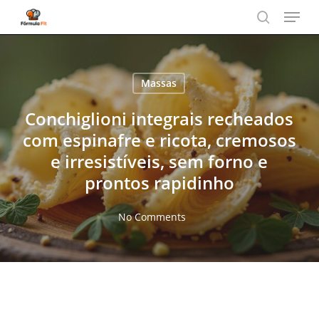
Menu
Skip
to
search
main
content
Massas
Conchiglioni integrais recheados
com espinafre e ricota, cremosos
e irresistíveis, sem forno e
prontos rapidinho
No Comments