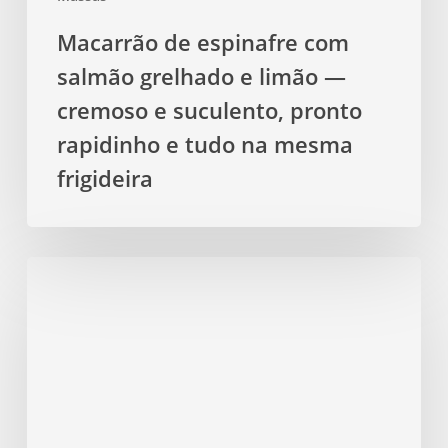
pronto
Macarrão de espinafre com
rapidinho
salmão grelhado e limão —
e
tudo
cremoso e suculento, pronto
na
rapidinho e tudo na mesma
mesma
frigideira
frigideira
Penne
de
quinoa
com
molho
de
tomate