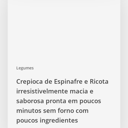
Espinafre
e
Ricota
irresistivelmente
macia
e
saborosa
pronta
em
Legumes
poucos
minutos
Crepioca de Espinafre e Ricota
sem
irresistivelmente macia e
forno
com
saborosa pronta em poucos
poucos
minutos sem forno com
ingredientes
poucos ingredientes