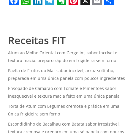
Facebook
WhatsApp
LinkedIn
Telegram
Evernote
Pinterest
X
Email
Share
Receitas FIT
Atum ao Molho Oriental com Gergelim, sabor incrível e
textura macia, preparo rápido em frigideira sem forno
Paella de Frutos do Mar sabor incrível, arroz soltinho,
preparada em uma única panela com poucos ingredientes
Ensopado de Camarão com Tomate e Pimentões sabor
inesquecível e textura macia feito em uma única panela
Torta de Atum com Legumes cremosa e prática em uma
única frigideira sem forno
Escondidinho de Bacalhau com Batata sabor irresistível,
textura cremosa e preparo em uma só panela com poucos