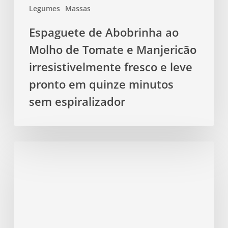
Legumes
Massas
e
leve
Espaguete de Abobrinha ao
pronto
Molho de Tomate e Manjericão
em
quinze
irresistivelmente fresco e leve
minutos
pronto em quinze minutos
sem
sem espiralizador
espiralizador
Salada
de
Grão
de
Bico
Mediterrânea
com