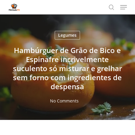
Menu
Skip
to
search
main
content
Legumes
Hambúrguer de Grão de Bico e
Espinafre incrivelmente
suculento só misturar e grelhar
sem forno com ingredientes de
despensa
No Comments