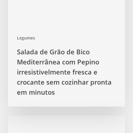
Pepino
irresistivelmente
fresca
e
Legumes
crocante
sem
Salada de Grão de Bico
cozinhar
Mediterrânea com Pepino
pronta
em
irresistivelmente fresca e
minutos
crocante sem cozinhar pronta
em minutos
Crepioca
de