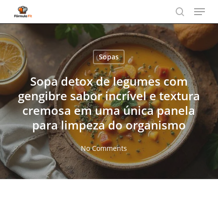
Menu
Skip
to
search
main
content
Sopas
Sopa detox de legumes com
gengibre sabor incrível e textura
cremosa em uma única panela
para limpeza do organismo
No Comments