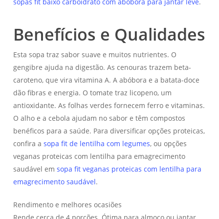
sopas fit baixo carboidrato com abóbora para jantar leve
.
Benefícios e Qualidades
Esta sopa traz sabor suave e muitos nutrientes. O
gengibre ajuda na digestão. As cenouras trazem beta-
caroteno, que vira vitamina A. A abóbora e a batata-doce
dão fibras e energia. O tomate traz licopeno, um
antioxidante. As folhas verdes fornecem ferro e vitaminas.
O alho e a cebola ajudam no sabor e têm compostos
benéficos para a saúde. Para diversificar opções proteicas,
confira a
sopa fit de lentilha com legumes
, ou opções
veganas proteicas com lentilha para emagrecimento
saudável em
sopa fit veganas proteicas com lentilha para
emagrecimento saudável
.
Rendimento e melhores ocasiões
Rende cerca de 4 porções. Ótima para almoço ou jantar