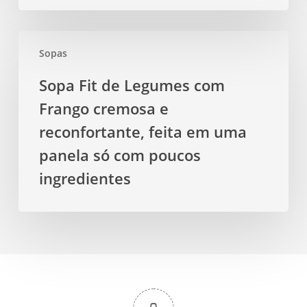
Sopa
Sopas
Fit
de
Sopa Fit de Legumes com
Legumes
Frango cremosa e
com
Frango
reconfortante, feita em uma
cremosa
panela só com poucos
e
ingredientes
reconfortante,
feita
em
uma
panela
só
com
poucos