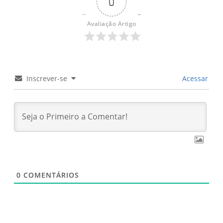
0
ingredientes
Avaliação Artigo
Inscrever-se
Acessar
0
COMENTÁRIOS