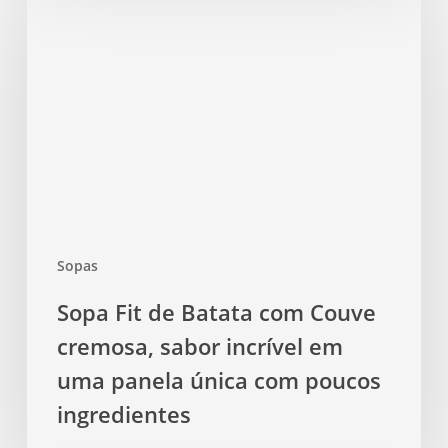
Fit
de
Batata
com
Couve
cremosa,
sabor
incrível
em
uma
Sopas
panela
única
Sopa Fit de Batata com Couve
com
cremosa, sabor incrível em
poucos
ingredientes
uma panela única com poucos
ingredientes