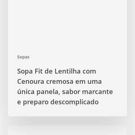
com
Cenoura
cremosa
em
uma
única
panela,
Sopas
sabor
marcante
Sopa Fit de Lentilha com
e
Cenoura cremosa em uma
preparo
descomplicado
única panela, sabor marcante
e preparo descomplicado
Sopa