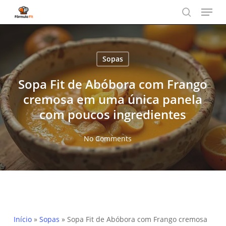
Menu
Skip
to
search
main
content
Sopas
Sopa Fit de Abóbora com Frango
cremosa em uma única panela
com poucos ingredientes
No Comments
Início
»
Sopas
»
Sopa Fit de Abóbora com Frango cremosa