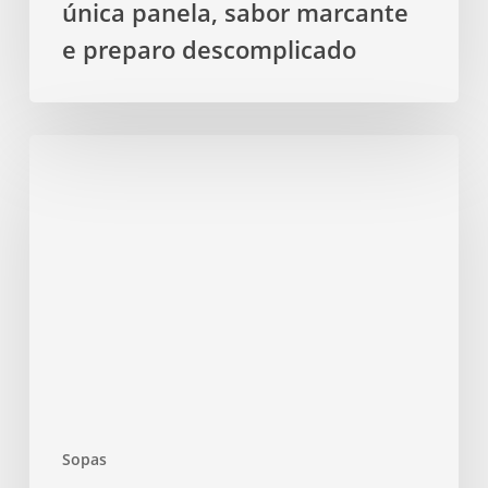
descomplicado
única panela, sabor marcante
e preparo descomplicado
Sopa
Fit
de
Batata
com
Couve
cremosa,
sabor
incrível
em
uma
Sopas
panela
única