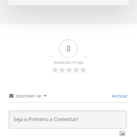
em
uma
panela
só
com
0
poucos
ingredientes
Avaliação Artigo
Inscrever-se
Acessar