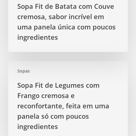
Sopa Fit de Batata com Couve
com
cremosa, sabor incrível em
poucos
ingredientes
uma panela única com poucos
ingredientes
Sopa
Sopas
Fit
de
Sopa Fit de Legumes com
Legumes
Frango cremosa e
com
Frango
reconfortante, feita em uma
cremosa
panela só com poucos
e
ingredientes
reconfortante,
feita