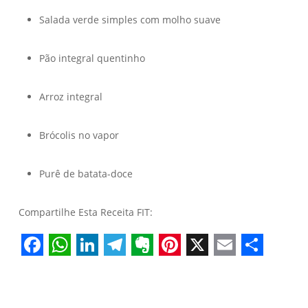
Salada verde simples com molho suave
Pão integral quentinho
Arroz integral
Brócolis no vapor
Purê de batata-doce
Compartilhe Esta Receita FIT:
Facebook
WhatsApp
LinkedIn
Telegram
Evernote
Pinterest
X
Email
Share