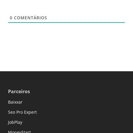
0
COMENTÁRIOS
Parceiros
Baixxar
Seo Pro Expert
JobPlay
MoneyStart