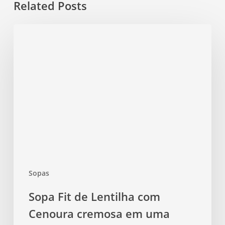
Related Posts
Sopa
Fit
de
Lentilha
com
Cenoura
cremosa
em
uma
única
panela,
Sopas
sabor
marcante
Sopa Fit de Lentilha com
e
Cenoura cremosa em uma
preparo