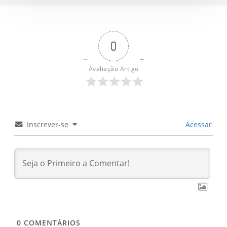
panela
só
com
0
poucos
ingredientes
Avaliação Artigo
Inscrever-se
Acessar
0
COMENTÁRIOS