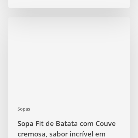
Sopa
Fit
de
Batata
com
Couve
cremosa,
sabor
incrível
em
uma
Sopas
panela
única
Sopa Fit de Batata com Couve
com
cremosa, sabor incrível em
poucos