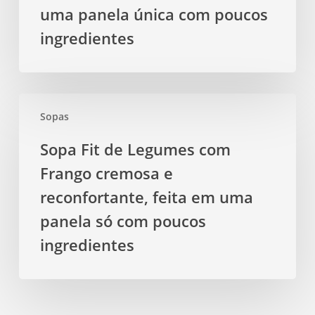
ingredientes
uma panela única com poucos
ingredientes
Sopa
Sopas
Fit
de
Sopa Fit de Legumes com
Legumes
Frango cremosa e
com
Frango
reconfortante, feita em uma
cremosa
panela só com poucos
e
ingredientes
reconfortante,
feita
em
uma