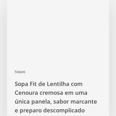
Fit
de
Lentilha
com
Cenoura
cremosa
em
uma
única
panela,
Sopas
sabor
marcante
Sopa Fit de Lentilha com
e
Cenoura cremosa em uma
preparo
descomplicado
única panela, sabor marcante
e preparo descomplicado