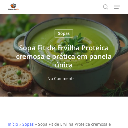
Menu
Skip
to
search
main
content
Sopas
Sopa Fit de Ervilha Proteica
cremosa e prática em panela
única
No Comments
Início
»
Sopas
»
Sopa Fit de Ervilha Proteica cremosa e