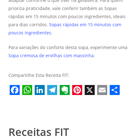
adaptar conforme o que tiver na geladeira. Para quem
prioriza praticidade, vale conferir também as Sopas
rápidas em 15 minutos com poucos ingredientes, ideais
para dias corridos.
Sopas rápidas em 15 minutos com
poucos ingredientes
.
Para variações do conforto desta sopa, experimente uma
Sopa cremosa de ervilhas com massinha
.
Compartilhe Esta Receita FIT:
Facebook
WhatsApp
LinkedIn
Telegram
Evernote
Pinterest
X
Email
Share
Receitas FIT