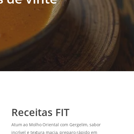
Receitas FIT
Atum ao Molho Oriental com Gergelim, sabor
incrível e textura macia, preparo rápido em