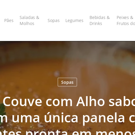
Saladas &
Bebidas &
Peixes &
Pães
Sopas
Legumes
Molhos
Drinks
Frutos d
Sopas
e Couve com Alho sabor
m uma única panela 
ntes pronta em menos