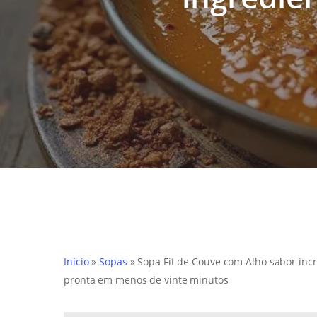
Início
»
Sopas
»
Sopa Fit de Couve com Alho sabor inc
pronta em menos de vinte minutos
Hit enter to search or ESC to close