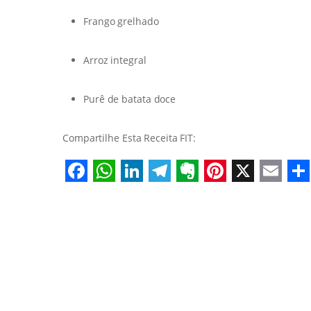
Frango grelhado
Arroz integral
Purê de batata doce
Compartilhe Esta Receita FIT:
Facebook
WhatsApp
LinkedIn
Telegram
Evernote
Pinterest
X
Emai
S