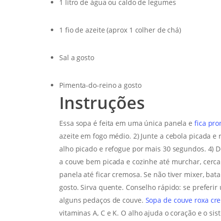
1 litro de água ou caldo de legumes
1 fio de azeite (aprox 1 colher de chá)
Sal a gosto
Pimenta-do-reino a gosto
Instruções
Essa sopa é feita em uma única panela e
fica pr
azeite em fogo médio. 2) Junte a cebola picada e r
alho picado e refogue por mais 30 segundos. 4) D
a couve bem picada e cozinhe até murchar, cerca
panela até ficar cremosa. Se não tiver mixer, bat
gosto. Sirva quente. Conselho rápido: se preferi
alguns pedaços de couve.
Sopa de couve roxa cr
vitaminas A, C e K. O alho ajuda o coração e o s