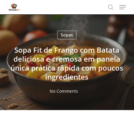
Menu
Skip
to
search
main
content
Sopas
Sopa Fit de Frango com Batata
deliciosa e cremosa em panela
única prática rápida com poucos
ingredientes
No Comments