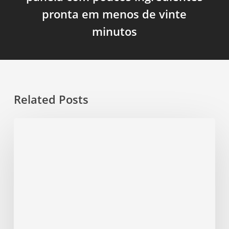
pronta em menos de vinte
minutos
Related Posts
Sopa
Fit
de
Lentilha
com
Cenoura
cremosa
em