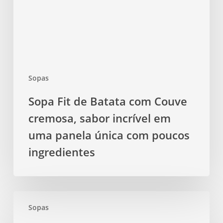
Couve
cremosa,
sabor
incrível
em
uma
Sopas
panela
única
Sopa Fit de Batata com Couve
com
cremosa, sabor incrível em
poucos
ingredientes
uma panela única com poucos
ingredientes
Sopa
Sopas
Fit
de