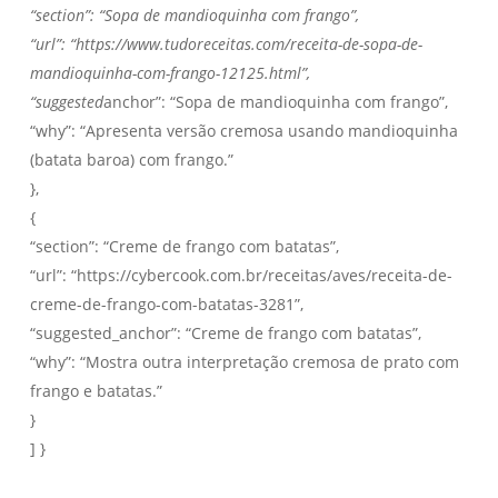
“section”: “Sopa de mandioquinha com frango”,
“url”: “https://www.tudoreceitas.com/receita-de-sopa-de-
mandioquinha-com-frango-12125.html”,
“suggested
anchor”: “Sopa de mandioquinha com frango”,
“why”: “Apresenta versão cremosa usando mandioquinha
(batata baroa) com frango.”
},
{
“section”: “Creme de frango com batatas”,
“url”: “https://cybercook.com.br/receitas/aves/receita-de-
creme-de-frango-com-batatas-3281”,
“suggested_anchor”: “Creme de frango com batatas”,
“why”: “Mostra outra interpretação cremosa de prato com
frango e batatas.”
}
] }