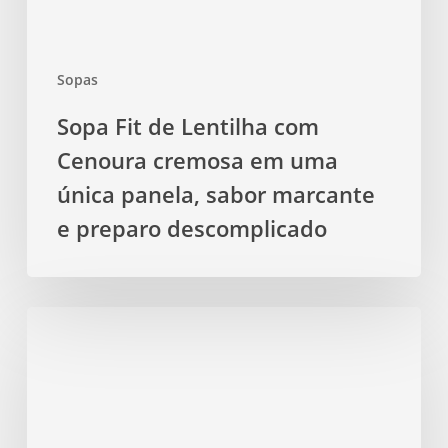
uma
única
panela,
Sopas
sabor
marcante
Sopa Fit de Lentilha com
e
Cenoura cremosa em uma
preparo
descomplicado
única panela, sabor marcante
e preparo descomplicado
Sopa
Fit
de
Batata
com