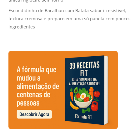
Escondidinho de Bacalhau com Batata sabor irresistível,
textura cremosa e preparo em uma só panela com poucos
ingredientes