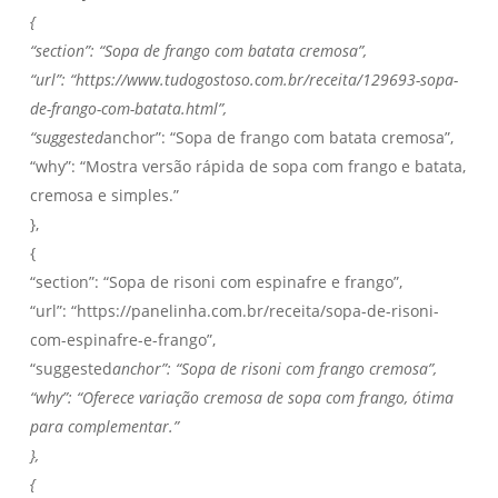
{
“section”: “Sopa de frango com batata cremosa”,
“url”: “https://www.tudogostoso.com.br/receita/129693-sopa-
de-frango-com-batata.html”,
“suggested
anchor”: “Sopa de frango com batata cremosa”,
“why”: “Mostra versão rápida de sopa com frango e batata,
cremosa e simples.”
},
{
“section”: “Sopa de risoni com espinafre e frango”,
“url”: “https://panelinha.com.br/receita/sopa-de-risoni-
com-espinafre-e-frango”,
“suggested
anchor”: “Sopa de risoni com frango cremosa”,
“why”: “Oferece variação cremosa de sopa com frango, ótima
para complementar.”
},
{