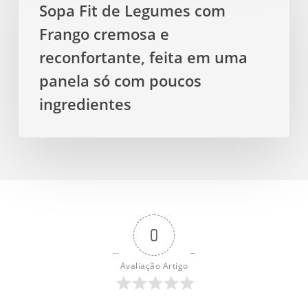
Sopa Fit de Legumes com
Legumes
Frango cremosa e
com
Frango
reconfortante, feita em uma
cremosa
panela só com poucos
e
ingredientes
reconfortante,
feita
em
uma
panela
só
com
0
poucos
ingredientes
Avaliação Artigo