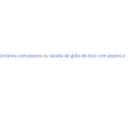
iterrânea com pepino
ou
salada de grão-de-bico com pepino e
.
l
hare