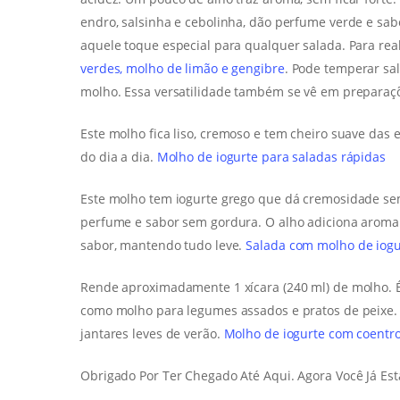
endro, salsinha e cebolinha, dão perfume verde e sabo
aquele toque especial para qualquer salada. Para rea
verdes, molho de limão e gengibre
. Pode temperar sa
molho. Essa versatilidade também se vê em prepara
Este molho fica liso, cremoso e tem cheiro suave das e
do dia a dia.
Molho de iogurte para saladas rápidas
Este molho tem iogurte grego que dá cremosidade sem 
perfume e sabor sem gordura. O alho adiciona aroma s
sabor, mantendo tudo leve.
Salada com molho de iogu
Rende aproximadamente 1 xícara (240 ml) de molho. É
como molho para legumes assados e pratos de peixe. E
jantares leves de verão.
Molho de iogurte com coentro
Obrigado Por Ter Chegado Até Aqui. Agora Você Já Est