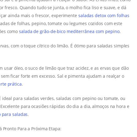
r fresco. Quando tudo se junta, o molho fica liso e suave, e dá
lçar ainda mais o frescor, experimente
saladas detox com folhas
ladas de folhas, pepino, tomate ou legumes cozidos com este
ções como
salada de grão-de-bico mediterrânea com pepino
.
rvas, com o toque cítrico do limão. É ótimo para saladas simples
usar óleo, o suco de limão que traz acidez, e as ervas que dão
em ficar forte em excesso. Sal e pimenta ajudam a realçar o
rte prática
.
 ideal para saladas verdes, saladas com pepino ou tomate, ou
xcelente para ocasiões rápidas do dia a dia, almoços na hora e
 para saladas
.
á Pronto Para a Próxima Etapa: