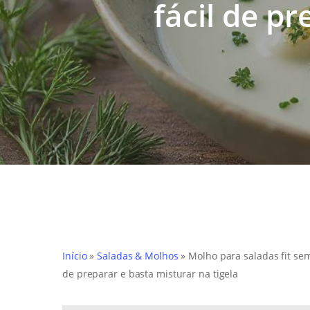
fácil de pr
Início
»
Saladas & Molhos
»
Molho para saladas fit sem
de preparar e basta misturar na tigela
Hit enter to search or ESC to close