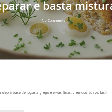
eparar e basta mistur
No Comments
 óleo à base de iogurte grego e ervas finas: cremoso, suave, fácil