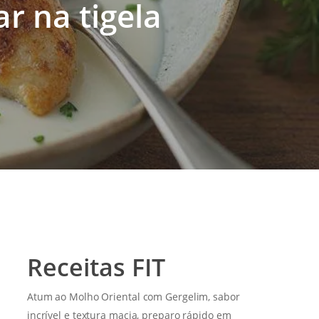
ar na tigela
Receitas FIT
Atum ao Molho Oriental com Gergelim, sabor
incrível e textura macia, preparo rápido em