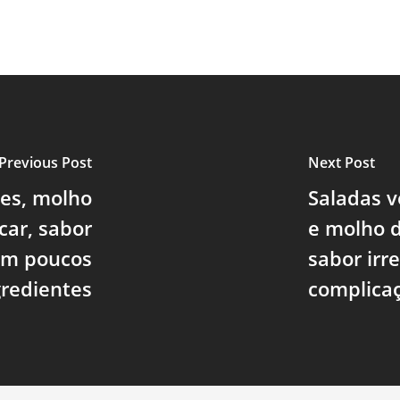
Previous Post
Next Post
es, molho
Saladas v
car, sabor
e molho d
com poucos
sabor irr
gredientes
complica