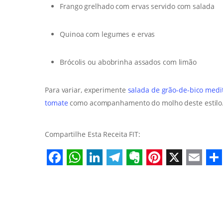
Frango grelhado com ervas servido com salada
Quinoa com legumes e ervas
Brócolis ou abobrinha assados com limão
Para variar, experimente
salada de grão-de-bico med
tomate
como acompanhamento do molho deste estilo
Compartilhe Esta Receita FIT:
Facebook
WhatsApp
LinkedIn
Telegram
Evernote
Pinterest
X
Emai
S