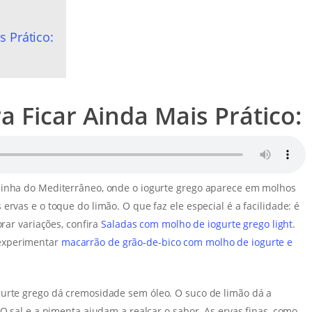
s Prático:
a Ficar Ainda Mais Prático:
zinha do Mediterrâneo, onde o iogurte grego aparece em molhos
rvas e o toque do limão. O que faz ele especial é a facilidade: é
orar variações, confira
Saladas com molho de iogurte grego light
.
 experimentar
macarrão de grão-de-bico com molho de iogurte e
gurte grego dá cremosidade sem óleo. O suco de limão dá a
 O sal e a pimenta ajudam a realçar o sabor. As ervas finas, como