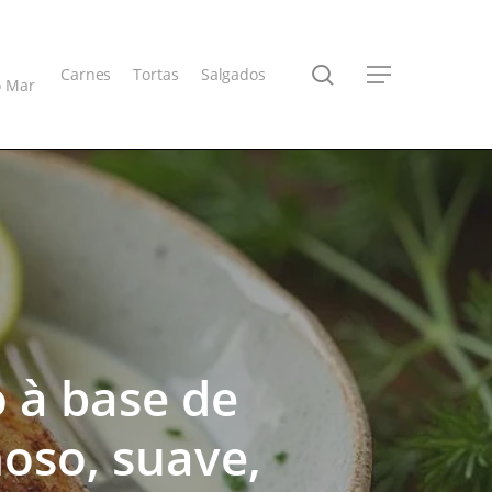
search
Carnes
Tortas
Salgados
Menu
o Mar
o à base de
moso, suave,