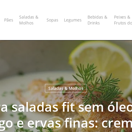
Saladas &
Bebidas &
Peixes &
Pães
Sopas
Legumes
Molhos
Drinks
Frutos d
Saladas & Molhos
 saladas fit sem óle
go e ervas finas: cre