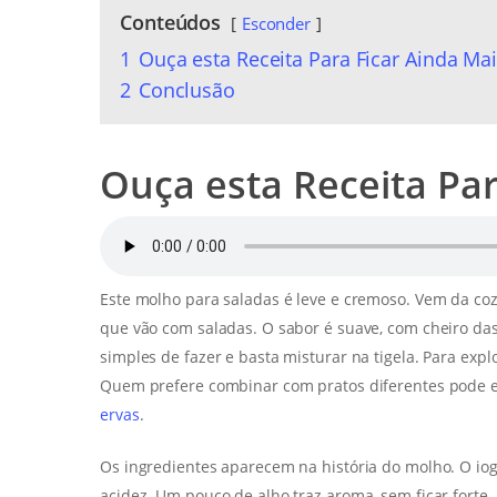
Conteúdos
Esconder
1
Ouça esta Receita Para Ficar Ainda Mai
2
Conclusão
Ouça esta Receita Par
Este molho para saladas é leve e cremoso. Vem da co
que vão com saladas. O sabor é suave, com cheiro das e
simples de fazer e basta misturar na tigela. Para expl
Quem prefere combinar com pratos diferentes pode
ervas
.
Os ingredientes aparecem na história do molho. O io
acidez. Um pouco de alho traz aroma, sem ficar forte.