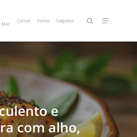
search
Carnes
Tortas
Salgados
Menu
o Mar
culento e
ra com alho,