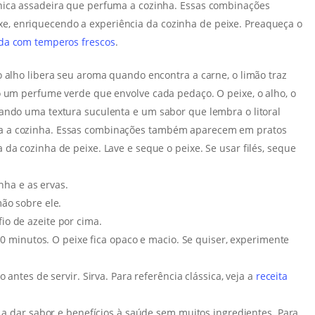
nica assadeira que perfuma a cozinha. Essas combinações
, enriquecendo a experiência da cozinha de peixe. Preaqueça o
da com temperos frescos
.
o alho libera seu aroma quando encontra a carne, o limão traz
o um perfume verde que envolve cada pedaço. O peixe, o alho, o
ando uma textura suculenta e um sabor que lembra o litoral
a a cozinha. Essas combinações também aparecem em pratos
da cozinha de peixe. Lave e seque o peixe. Se usar filés, seque
inha e as ervas.
ão sobre ele.
io de azeite por cima.
–30 minutos. O peixe fica opaco e macio. Se quiser, experimente
 antes de servir. Sirva. Para referência clássica, veja a
receita
m a dar sabor e benefícios à saúde sem muitos ingredientes. Para