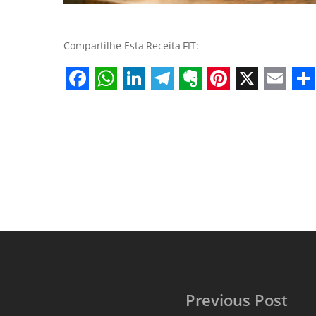
Compartilhe Esta Receita FIT:
Facebook
WhatsApp
LinkedIn
Telegram
Evernote
Pinterest
X
Emai
S
Previous Post