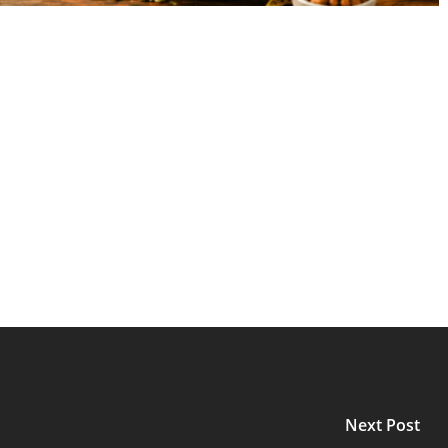
l
hare
Next Post