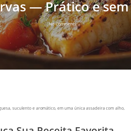
ervas — Prático e sem
No Comments
guesa, suculento e aromático, em uma única assadeira com alho,
a Sua Receita Favorita