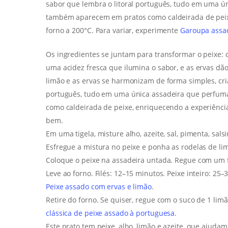
sabor que lembra o litoral português, tudo em uma ú
também aparecem em pratos como caldeirada de peixe
forno a 200°C. Para variar, experimente
Garoupa assa
Os ingredientes se juntam para transformar o peixe: 
uma acidez fresca que ilumina o sabor, e as ervas dã
limão e as ervas se harmonizam de forma simples, cri
português, tudo em uma única assadeira que perfum
como caldeirada de peixe, enriquecendo a experiência 
bem.
Em uma tigela, misture alho, azeite, sal, pimenta, sals
Esfregue a mistura no peixe e ponha as rodelas de lim
Coloque o peixe na assadeira untada. Regue com um f
Leve ao forno. Filés: 12–15 minutos. Peixe inteiro: 25
Peixe assado com ervas e limão
.
Retire do forno. Se quiser, regue com o suco de 1 limão
clássica de peixe assado à portuguesa
.
Este prato tem peixe, alho, limão e azeite, que ajuda