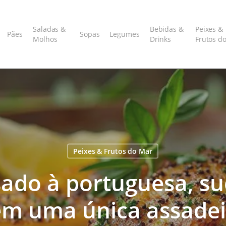
Saladas &
Bebidas &
Peixes &
Pães
Sopas
Legumes
Molhos
Drinks
Frutos d
Peixes & Frutos do Mar
sado à portuguesa, su
em uma única assadei