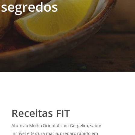
 segredos
Receitas FIT
Atum ao Molho Oriental com Gergelim, sabor
incrível e textura macia, preparo rápido em