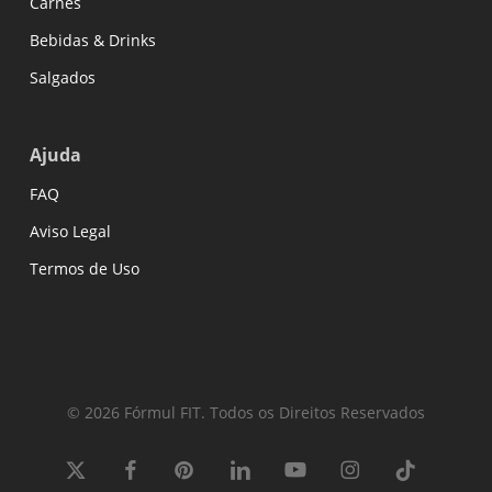
Carnes
Bebidas & Drinks
Salgados
Ajuda
FAQ
Aviso Legal
Termos de Uso
© 2026 Fórmul FIT. Todos os Direitos Reservados
x-
facebook
pinterest
linkedin
youtube
instagram
tiktok