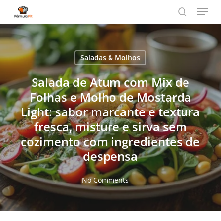
Menu
Skip
to
search
main
content
Saladas & Molhos
Salada de Atum com Mix de
Folhas e Molho de Mostarda
Light: sabor marcante e textura
fresca, misture e sirva sem
cozimento com ingredientes de
despensa
No Comments