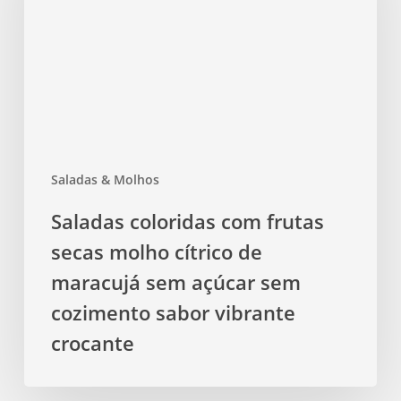
secas
molho
cítrico
de
maracujá
sem
açúcar
Saladas & Molhos
sem
cozimento
Saladas coloridas com frutas
sabor
secas molho cítrico de
vibrante
crocante
maracujá sem açúcar sem
cozimento sabor vibrante
crocante