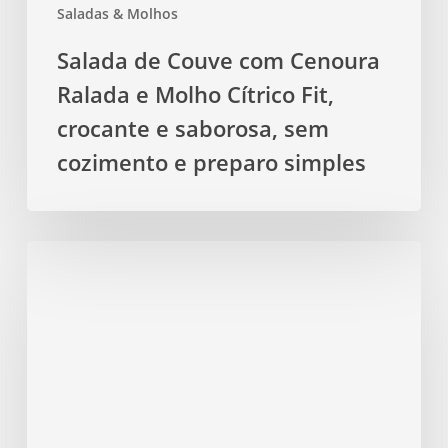
Saladas & Molhos
e
saborosa,
Salada de Couve com Cenoura
sem
Ralada e Molho Cítrico Fit,
cozimento
e
crocante e saborosa, sem
preparo
cozimento e preparo simples
simples
Salada
fitness
rápida
com
molho
em
pote
usando