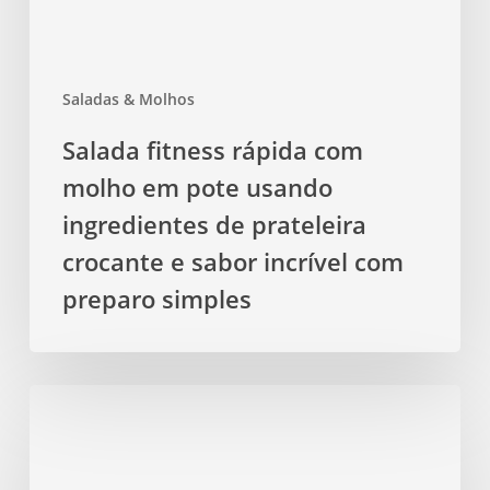
ingredientes
de
prateleira
Saladas & Molhos
crocante
e
Salada fitness rápida com
sabor
molho em pote usando
incrível
com
ingredientes de prateleira
preparo
crocante e sabor incrível com
simples
preparo simples
Saladas
coloridas
com
frutas