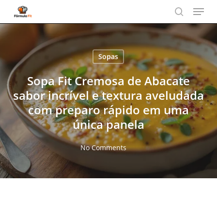
Menu
Skip
to
search
main
content
Sopas
Sopa Fit Cremosa de Abacate
sabor incrível e textura aveludada
com preparo rápido em uma
única panela
No Comments