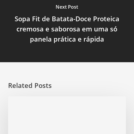
Next Post
Sopa Fit de Batata-Doce Proteica
cremosa e saborosa em uma só
panela prática e rápida
Related Posts
Sopa
Fit
de
Lentilha
com