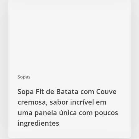
de
Batata
com
Couve
cremosa,
sabor
incrível
em
uma
Sopas
panela
única
Sopa Fit de Batata com Couve
com
cremosa, sabor incrível em
poucos
ingredientes
uma panela única com poucos
ingredientes