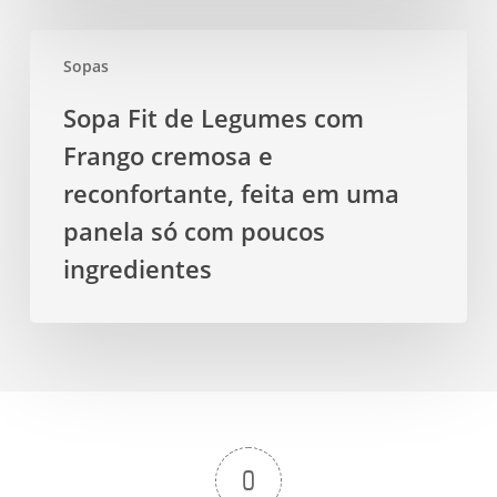
Sopa
Sopas
Fit
de
Sopa Fit de Legumes com
Legumes
Frango cremosa e
com
Frango
reconfortante, feita em uma
cremosa
panela só com poucos
e
ingredientes
reconfortante,
feita
em
uma
panela
só
com
0
poucos