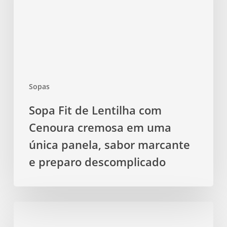
Cenoura
cremosa
em
uma
única
panela,
Sopas
sabor
marcante
Sopa Fit de Lentilha com
e
Cenoura cremosa em uma
preparo
descomplicado
única panela, sabor marcante
e preparo descomplicado
Sopa
Fit