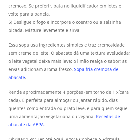
cremoso. Se preferir, bata no liquidificador em lotes e
volte para a panela.
5) Desligue o fogo e incorpore o coentro ou a salsinha
picada. Misture levemente e sirva.
Essa sopa usa ingredientes simples e traz cremosidade
sem creme de leite. O abacate dá uma textura aveludada;
o leite vegetal deixa mais leve; o limão realça o sabor; as
ervas adicionam aroma fresco.
Sopa fria cremosa de
abacate
.
Rende aproximadamente 4 porções (em torno de 1 xícara
cada). É perfeita para almoçar ou jantar rápido, dias
quentes como entrada ou prato leve, e para quem segue
uma alimentação vegetariana ou vegana.
Receitas de
abacate da ABPA
.
Obrigado Por Ler Até Aqui. Agora Conheça A Fórmula