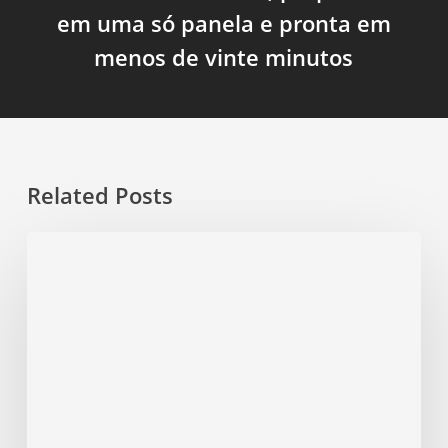
em uma só panela e pronta em
menos de vinte minutos
Related Posts
Sopa
Fit
de
Lentilha
com
Cenoura
cremosa
em