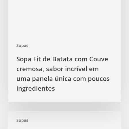
Couve
cremosa,
sabor
incrível
em
uma
Sopas
panela
única
Sopa Fit de Batata com Couve
com
cremosa, sabor incrível em
poucos
ingredientes
uma panela única com poucos
ingredientes
Sopa
Sopas
Fit