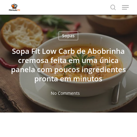
Menu
Skip
to
search
main
content
Sopas
Sopa Fit Low Carb de Abobrinha
cremosa feita em uma única
panela com poucos ingredientes
pronta em minutos
No Comments