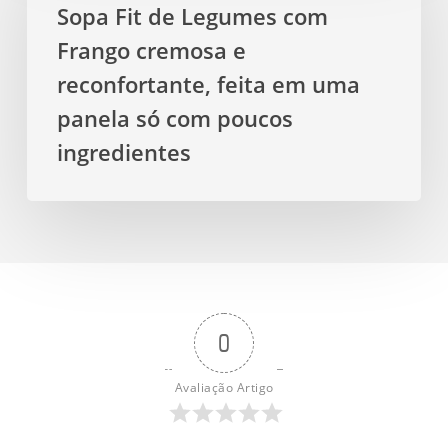
de
Sopa Fit de Legumes com
Legumes
Frango cremosa e
com
Frango
reconfortante, feita em uma
cremosa
panela só com poucos
e
ingredientes
reconfortante,
feita
em
uma
panela
só
com
0
poucos
ingredientes
Avaliação Artigo