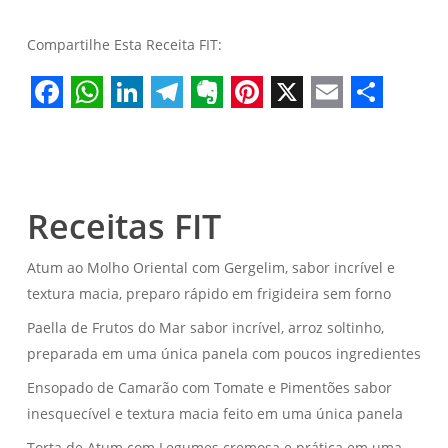
Compartilhe Esta Receita FIT:
Facebook
WhatsApp
LinkedIn
Telegram
Evernote
Pinterest
X
Email
Share
Receitas FIT
Atum ao Molho Oriental com Gergelim, sabor incrível e
textura macia, preparo rápido em frigideira sem forno
Paella de Frutos do Mar sabor incrível, arroz soltinho,
preparada em uma única panela com poucos ingredientes
Ensopado de Camarão com Tomate e Pimentões sabor
inesquecível e textura macia feito em uma única panela
Torta de Atum com Legumes cremosa e prática em uma