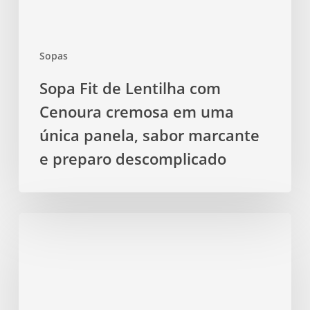
uma
única
panela,
Sopas
sabor
marcante
Sopa Fit de Lentilha com
e
Cenoura cremosa em uma
preparo
descomplicado
única panela, sabor marcante
e preparo descomplicado
Sopa
Fit
de
Batata
com