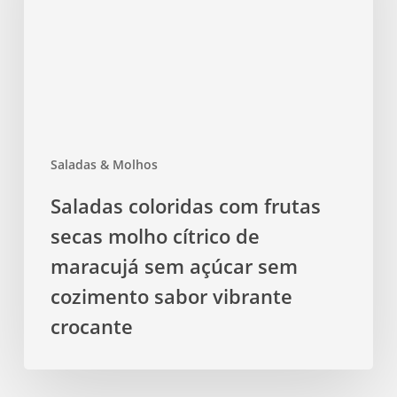
secas
molho
cítrico
de
maracujá
sem
açúcar
Saladas & Molhos
sem
cozimento
Saladas coloridas com frutas
sabor
secas molho cítrico de
vibrante
crocante
maracujá sem açúcar sem
cozimento sabor vibrante
crocante