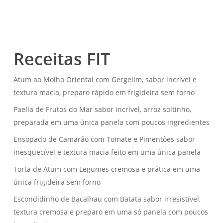
Facebook
WhatsApp
LinkedIn
Telegram
Evernote
Pinterest
X
Email
Share
Receitas FIT
Atum ao Molho Oriental com Gergelim, sabor incrível e
textura macia, preparo rápido em frigideira sem forno
Paella de Frutos do Mar sabor incrível, arroz soltinho,
preparada em uma única panela com poucos ingredientes
Ensopado de Camarão com Tomate e Pimentões sabor
inesquecível e textura macia feito em uma única panela
Torta de Atum com Legumes cremosa e prática em uma
única frigideira sem forno
Escondidinho de Bacalhau com Batata sabor irresistível,
textura cremosa e preparo em uma só panela com poucos