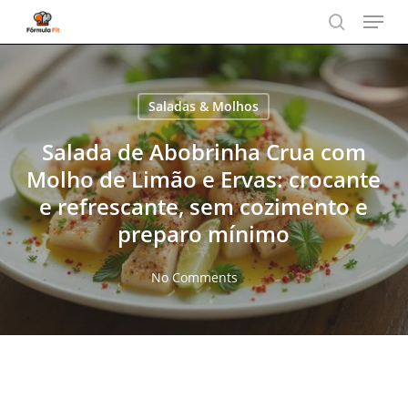
Menu
Skip
to
search
main
content
Saladas & Molhos
Salada de Abobrinha Crua com
Molho de Limão e Ervas: crocante
e refrescante, sem cozimento e
preparo mínimo
No Comments