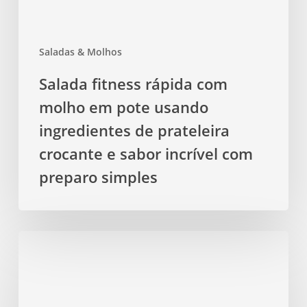
de
prateleira
Saladas & Molhos
crocante
e
Salada fitness rápida com
sabor
molho em pote usando
incrível
com
ingredientes de prateleira
preparo
crocante e sabor incrível com
simples
preparo simples
Saladas
coloridas
com
frutas