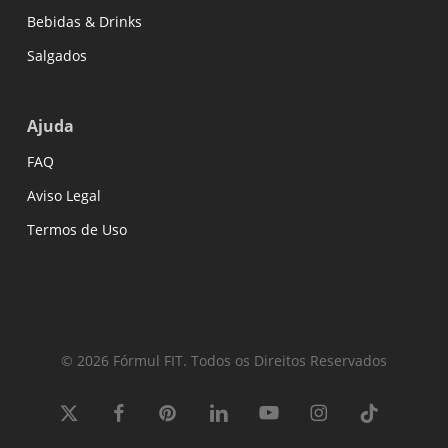
Bebidas & Drinks
Salgados
Ajuda
FAQ
Aviso Legal
Termos de Uso
© 2026 Fórmul FIT. Todos os Direitos Reservados
x-
facebook
pinterest
linkedin
youtube
instagram
tiktok
twitter