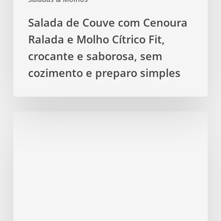
saborosa,
Salada de Couve com Cenoura
sem
Ralada e Molho Cítrico Fit,
cozimento
e
crocante e saborosa, sem
preparo
cozimento e preparo simples
simples
Salada
fitness
rápida
com
molho
em
pote
usando
ingredientes