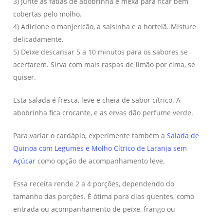
3) Junte as fatias de abobrinha e mexa para ficar bem
cobertas pelo molho.
4) Adicione o manjericão, a salsinha e a hortelã. Misture
delicadamente.
5) Deixe descansar 5 a 10 minutos para os sabores se
acertarem. Sirva com mais raspas de limão por cima, se
quiser.
Esta salada é fresca, leve e cheia de sabor cítrico. A
abobrinha fica crocante, e as ervas dão perfume verde.
Para variar o cardápio, experimente também a
Salada de
Quinoa com Legumes e Molho Cítrico de Laranja sem
Açúcar
como opção de acompanhamento leve.
Essa receita rende 2 a 4 porções, dependendo do
tamanho das porções. É ótima para dias quentes, como
entrada ou acompanhamento de peixe, frango ou