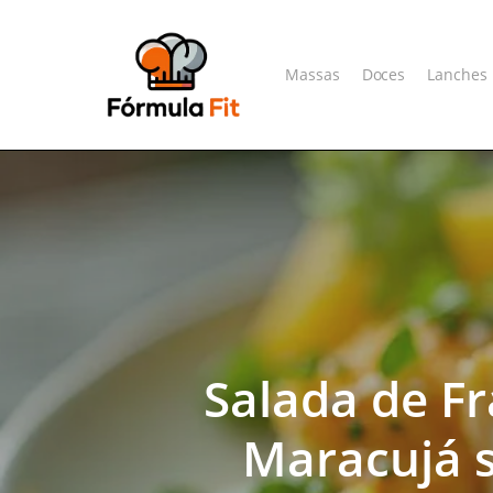
Skip
to
main
Massas
Doces
Lanches
content
Salada de F
Maracujá s