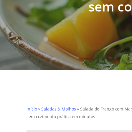
sem co
Início
»
Saladas & Molhos
»
Salada de Frango com Man
sem cozimento prática em minutos
Hit enter to search or ESC to close