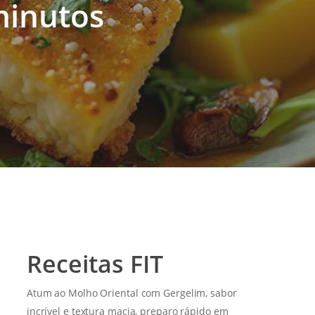
minutos
Receitas FIT
Atum ao Molho Oriental com Gergelim, sabor
incrível e textura macia, preparo rápido em