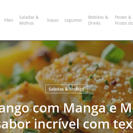
Saladas &
Bebidas &
Peixes &
Pães
Sopas
Legumes
Molhos
Drinks
Frutos d
Saladas & Molhos
rango com Manga e M
abor incrível com te