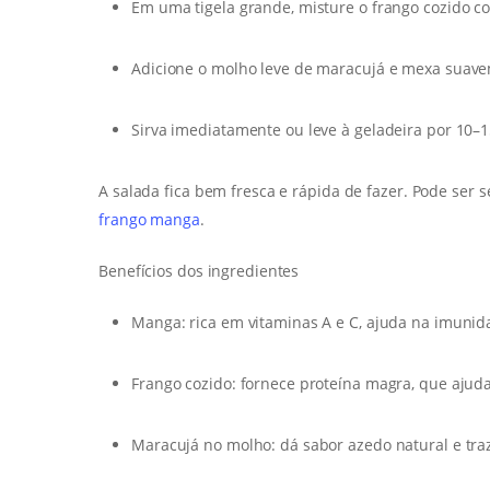
Em uma tigela grande, misture o frango cozido 
Adicione o molho leve de maracujá e mexa suavem
Sirva imediatamente ou leve à geladeira por 10–1
A salada fica bem fresca e rápida de fazer. Pode ser
frango manga
.
Benefícios dos ingredientes
Manga: rica em vitaminas A e C, ajuda na imunid
Frango cozido: fornece proteína magra, que ajud
Maracujá no molho: dá sabor azedo natural e traz