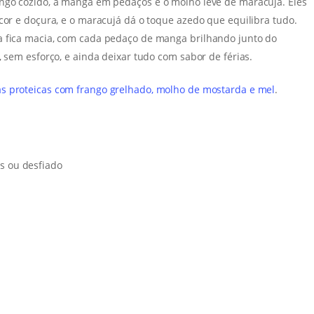
ango cozido, a manga em pedaços e o molho leve de maracujá. Eles
cor e doçura, e o maracujá dá o toque azedo que equilibra tudo.
a fica macia, com cada pedaço de manga brilhando junto do
, sem esforço, e ainda deixar tudo com sabor de férias.
as proteicas com frango grelhado, molho de mostarda e mel
.
os ou desfiado