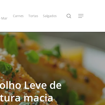
search
Carnes
Tortas
Salgados
Menu
o Mar
olho Leve de
xtura macia