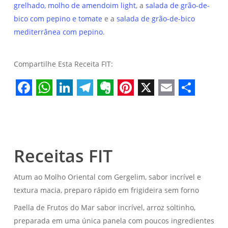
grelhado, molho de amendoim light
, a
salada de grão-de-
bico com pepino e tomate
e a
salada de grão-de-bico
mediterrânea com pepino
.
Compartilhe Esta Receita FIT:
Facebook
WhatsApp
LinkedIn
Telegram
Evernote
Pinterest
X
Email
Share
Receitas FIT
Atum ao Molho Oriental com Gergelim, sabor incrível e
textura macia, preparo rápido em frigideira sem forno
Paella de Frutos do Mar sabor incrível, arroz soltinho,
preparada em uma única panela com poucos ingredientes