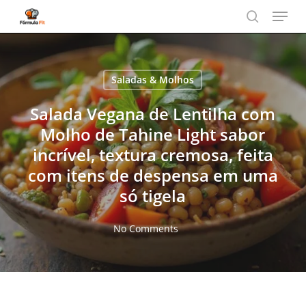
Menu
Skip
to
search
main
content
Saladas & Molhos
Salada Vegana de Lentilha com
Molho de Tahine Light sabor
incrível, textura cremosa, feita
com itens de despensa em uma
só tigela
No Comments