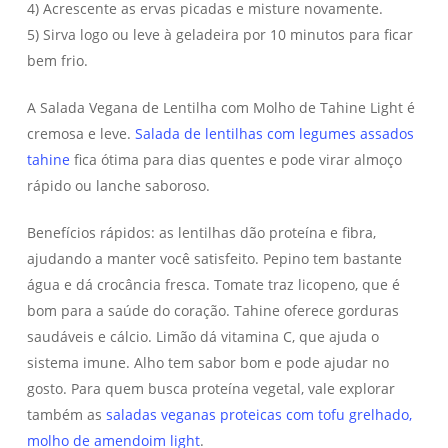
4) Acrescente as ervas picadas e misture novamente.
5) Sirva logo ou leve à geladeira por 10 minutos para ficar
bem frio.
A Salada Vegana de Lentilha com Molho de Tahine Light é
cremosa e leve.
Salada de lentilhas com legumes assados
tahine
fica ótima para dias quentes e pode virar almoço
rápido ou lanche saboroso.
Benefícios rápidos: as lentilhas dão proteína e fibra,
ajudando a manter você satisfeito. Pepino tem bastante
água e dá crocância fresca. Tomate traz licopeno, que é
bom para a saúde do coração. Tahine oferece gorduras
saudáveis e cálcio. Limão dá vitamina C, que ajuda o
sistema imune. Alho tem sabor bom e pode ajudar no
gosto. Para quem busca proteína vegetal, vale explorar
também as
saladas veganas proteicas com tofu grelhado,
molho de amendoim light
.