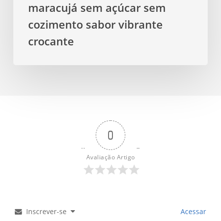
crocante
maracujá sem açúcar sem
cozimento sabor vibrante
crocante
0
Avaliação Artigo
Inscrever-se
Acessar