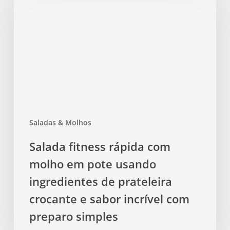
rápida
com
molho
em
pote
usando
ingredientes
de
prateleira
Saladas & Molhos
crocante
e
Salada fitness rápida com
sabor
molho em pote usando
incrível
com
ingredientes de prateleira
preparo
crocante e sabor incrível com
simples
preparo simples