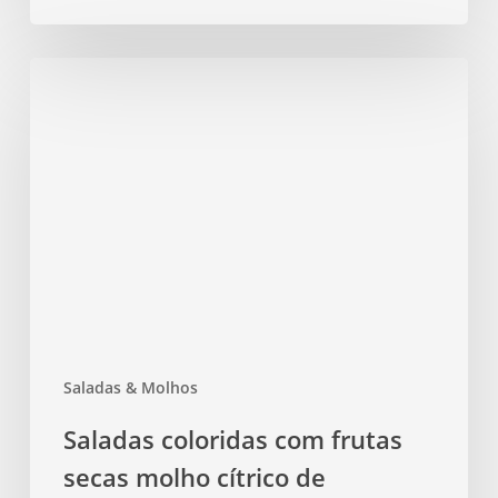
Saladas
coloridas
com
frutas
secas
molho
cítrico
de
maracujá
sem
açúcar
Saladas & Molhos
sem
cozimento
Saladas coloridas com frutas
sabor
secas molho cítrico de
vibrante