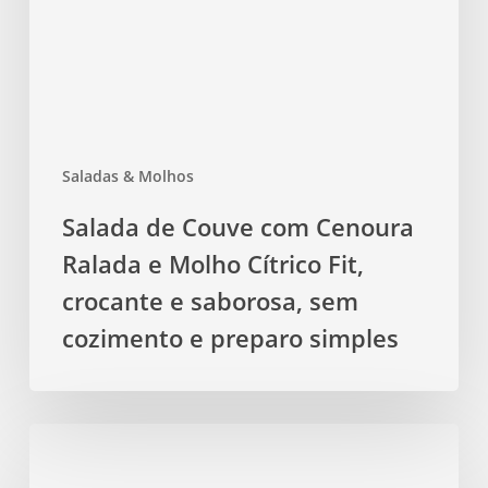
Ralada
e
Molho
Cítrico
Fit,
crocante
Saladas & Molhos
e
saborosa,
Salada de Couve com Cenoura
sem
Ralada e Molho Cítrico Fit,
cozimento
e
crocante e saborosa, sem
preparo
cozimento e preparo simples
simples
Salada
fitness