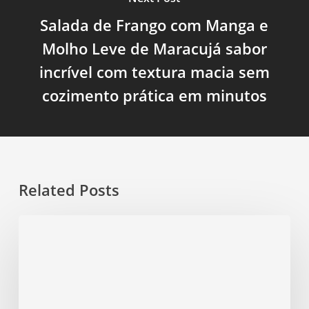
Salada de Frango com Manga e
Molho Leve de Maracujá sabor
incrível com textura macia sem
cozimento prática em minutos
Related Posts
Salada
de
Couve
com
Cenoura