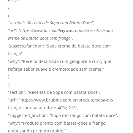
},
{
“section”: “Receitas de Sopa com Batata-Doce”,
“url”: “https://www.luizadallegrave.com.br/receitas/sopa-
creme-de-batata-doce-com-frango”,
“suggested
anchor”: “Sopa creme de batata doce com
frango”,
“why”: “Receita detalhada com gengibre e curry que
reforça sabor suave e cremosidade sem creme.”
},
{
“section”: “Receitas de Sopa com Batata-Doce”,
“url”: “https://www.brubins.com.br/produto/sopa-de-
frango-com-batata-doce-400g-219”,
“suggested_anchor”: “Sopa de frango com batata doce”,
“why”: “Produto pronto com batata-doce e frango,
enfatizando preparo rápido.”