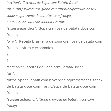
“section”: “Receitas de Sopa com Batata-Doce”,
“url”: “https://receitas.globo.com/tipos-de-prato/caldos-e-
sopas/sopa-creme-de-batatas-com-frango-
500e00a04d38851ab5000043.ghtml”,
“suggested
anchor”: “Sopa cremosa de batata-doce com
frango”,
“why”: “Receita brasileira de sopa cremosa de batata com
frango, prática e econômica.”
},
{
“section”: “Receitas de Sopa com Batata-Doce”,
“url”:
“https://panelinhafit.com.br/cardapio/pratos/sopas/sopa-
de-batata-doce-com-frango/sopa-de-batata-doce-com-
frango”,
“suggested
anchor”: “Sopa cremosa de batata doce com
frango”,