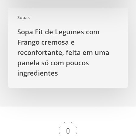
Sopa
Sopas
Fit
de
Sopa Fit de Legumes com
Legumes
Frango cremosa e
com
Frango
reconfortante, feita em uma
cremosa
panela só com poucos
e
ingredientes
reconfortante,
feita
em
uma
panela
só
com
0
poucos