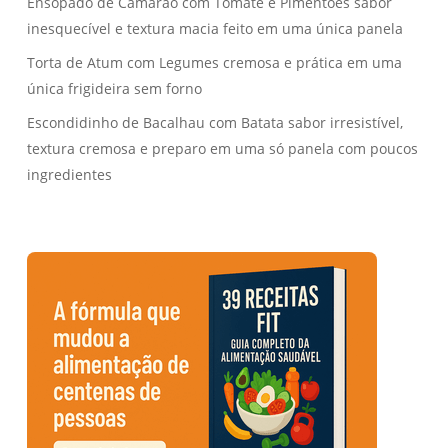
Ensopado de Camarão com Tomate e Pimentões sabor
inesquecível e textura macia feito em uma única panela
Torta de Atum com Legumes cremosa e prática em uma
única frigideira sem forno
Escondidinho de Bacalhau com Batata sabor irresistível,
textura cremosa e preparo em uma só panela com poucos
ingredientes