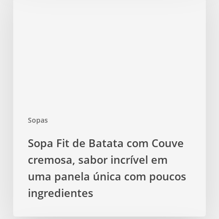
de
Batata
com
Couve
cremosa,
sabor
incrível
em
uma
Sopas
panela
única
Sopa Fit de Batata com Couve
com
cremosa, sabor incrível em
poucos
ingredientes
uma panela única com poucos
ingredientes