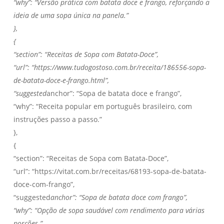
“why”: “Versão prática com batata doce e frango, reforçando a
ideia de uma sopa única na panela.”
},
{
“section”: “Receitas de Sopa com Batata-Doce”,
“url”: “https://www.tudogostoso.com.br/receita/186556-sopa-
de-batata-doce-e-frango.html”,
“suggested
anchor”: “Sopa de batata doce e frango”,
“why”: “Receita popular em português brasileiro, com
instruções passo a passo.”
},
{
“section”: “Receitas de Sopa com Batata-Doce”,
“url”: “https://vitat.com.br/receitas/68193-sopa-de-batata-
doce-com-frango”,
“suggested
anchor”: “Sopa de batata doce com frango”,
“why”: “Opção de sopa saudável com rendimento para várias
porções.”