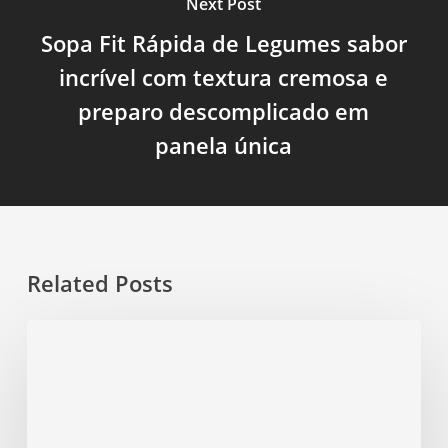
Next Post
Sopa Fit Rápida de Legumes sabor
incrível com textura cremosa e
preparo descomplicado em
panela única
Related Posts
Sopa
Fit
de
Lentilha
com