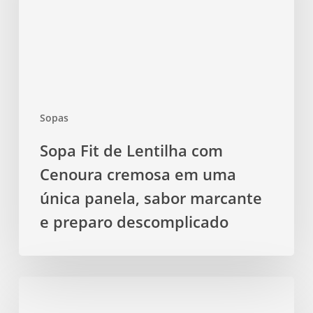
Cenoura
cremosa
em
uma
única
panela,
Sopas
sabor
marcante
Sopa Fit de Lentilha com
e
Cenoura cremosa em uma
preparo
descomplicado
única panela, sabor marcante
e preparo descomplicado
Sopa
Fit