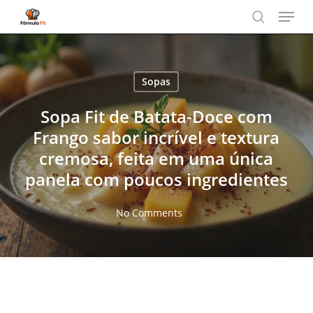
Menu
Skip
to
search
main
content
Sopas
Sopa Fit de Batata-Doce com
Frango sabor incrível e textura
cremosa, feita em uma única
panela com poucos ingredientes
No Comments