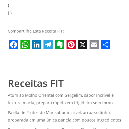
}
] }
Compartilhe Esta Receita FIT:
Facebook
WhatsApp
LinkedIn
Telegram
Evernote
Pinterest
X
Email
Share
Receitas FIT
Atum ao Molho Oriental com Gergelim, sabor incrível e
textura macia, preparo rápido em frigideira sem forno
Paella de Frutos do Mar sabor incrível, arroz soltinho,
preparada em uma única panela com poucos ingredientes