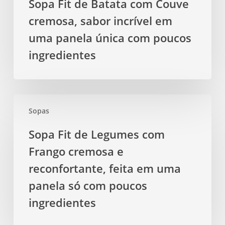
Sopa Fit de Batata com Couve
com
cremosa, sabor incrível em
poucos
ingredientes
uma panela única com poucos
ingredientes
Sopa
Sopas
Fit
de
Sopa Fit de Legumes com
Legumes
Frango cremosa e
com
Frango
reconfortante, feita em uma
cremosa
panela só com poucos
e
ingredientes
reconfortante,
feita