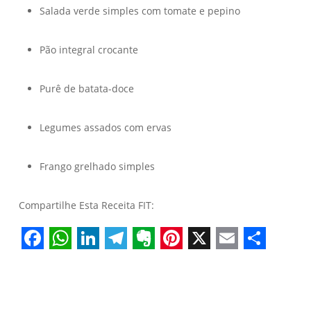
Salada verde simples com tomate e pepino
Pão integral crocante
Purê de batata-doce
Legumes assados com ervas
Frango grelhado simples
Compartilhe Esta Receita FIT:
Facebook
WhatsApp
LinkedIn
Telegram
Evernote
Pinterest
X
Email
Share