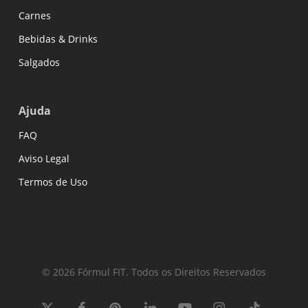
Carnes
Bebidas & Drinks
Salgados
Ajuda
FAQ
Aviso Legal
Termos de Uso
© 2026 Fórmul FIT. Todos os Direitos Reservados
x-
facebook
pinterest
linkedin
youtube
instagram
tiktok