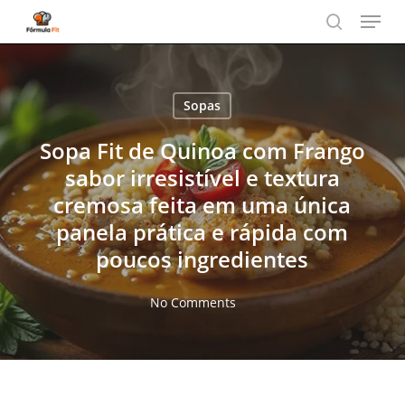
Menu
Skip
to
search
main
content
Sopas
Sopa Fit de Quinoa com Frango
sabor irresistível e textura
cremosa feita em uma única
panela prática e rápida com
poucos ingredientes
No Comments