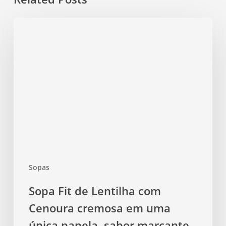
Sopa
Fit
de
Lentilha
com
Cenoura
cremosa
em
uma
única
panela,
Sopas
sabor
marcante
Sopa Fit de Lentilha com
e
Cenoura cremosa em uma
preparo
descomplicado
única panela, sabor marcante