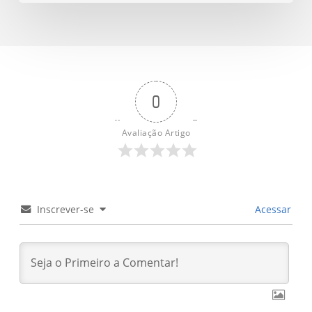
em
uma
panela
só
com
0
poucos
ingredientes
Avaliação Artigo
Inscrever-se
Acessar