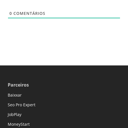
0
COMENTÁRIOS
Parceiros
Baixxar
Seo Pro Expert
JobPlay
MoneyStart