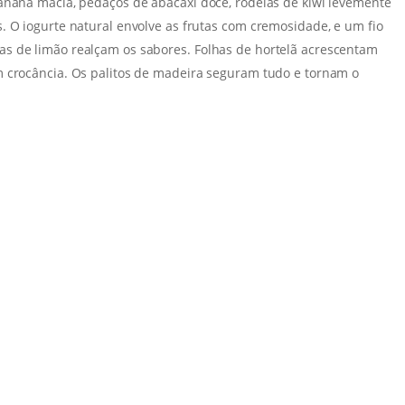
anana macia, pedaços de abacaxi doce, rodelas de kiwi levemente
. O iogurte natural envolve as frutas com cremosidade, e um fio
s de limão realçam os sabores. Folhas de hortelã acrescentam
m crocância. Os palitos de madeira seguram tudo e tornam o