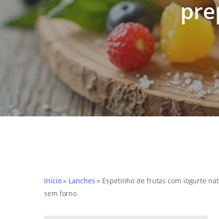
pre
Início
»
Lanches
»
Espetinho de frutas com iogurte nat
sem forno
Hit enter to search or ESC to close