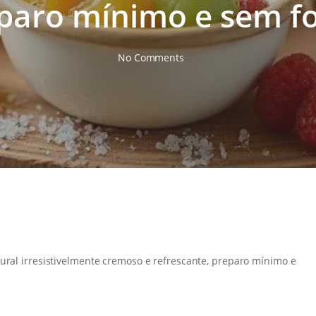
paro mínimo e sem f
No Comments
ural irresistivelmente cremoso e refrescante, preparo mínimo e