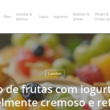
Saladas &
Bebidas &
Peixes &
Pães
Sopas
Legumes
Molhos
Drinks
Frutos d
Lanches
 de frutas com iogur
velmente cremoso e re