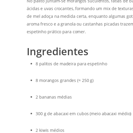
No palito juntam-se morangos suculentos, fatias de b
ácidas e uvas crocantes, formando um mix de texturas
de mel adoça na medida certa, enquanto algumas gota
aroma fresco e a granola ou castanhas picadas traze
espetinho prático para comer.
Ingredientes
8 palitos de madeira para espetinho
8 morangos grandes (≈ 250 g)
2 bananas médias
300 g de abacaxi em cubos (meio abacaxi médio)
2 kiwis médios