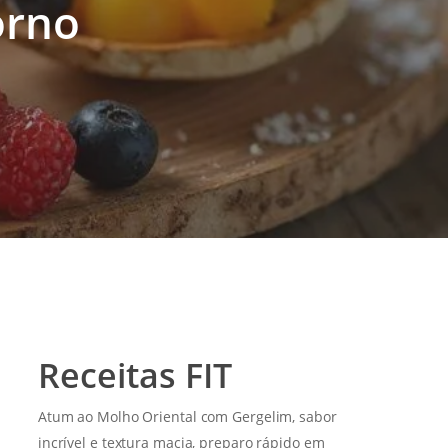
orno
Receitas FIT
Atum ao Molho Oriental com Gergelim, sabor
incrível e textura macia, preparo rápido em