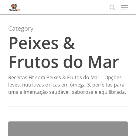
Menu
Skip
to
search
main
content
Category
Peixes &
Frutos do Mar
Receitas Fit com Peixes & Frutos do Mar – Opções
leves, nutritivas e ricas em ômega-3, perfeitas para
uma alimentação saudável, saborosa e equilibrada.
Hambúrguer
de