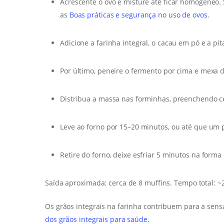
Acrescente o ovo e misture até ficar homogêneo. Se
as
Boas práticas e segurança no uso de ovos
.
Adicione a farinha integral, o cacau em pó e a pi
Por último, peneire o fermento por cima e mexa d
Distribua a massa nas forminhas, preenchendo c
Leve ao forno por 15–20 minutos, ou até que um 
Retire do forno, deixe esfriar 5 minutos na form
Saída aproximada: cerca de 8 muffins. Tempo total: ~
Os grãos integrais na farinha contribuem para a sen
dos grãos integrais para saúde
.