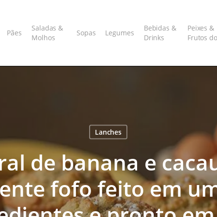
Saladas &
Bebidas &
Peixes &
Pães
Sopas
Legumes
Molhos
Drinks
Frutos d
Lanches
gral de banana e caca
mente fofo feito em u
redientes e pronto e