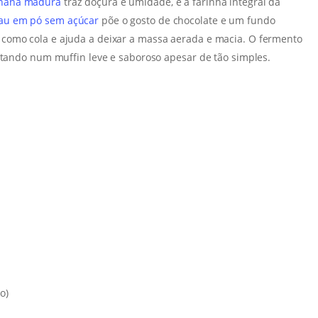
nana madura
traz doçura e umidade, e a farinha integral dá
au em pó sem açúcar
põe o gosto de chocolate e um fundo
como cola e ajuda a deixar a massa aerada e macia. O fermento
ultando num muffin leve e saboroso apesar de tão simples.
o)