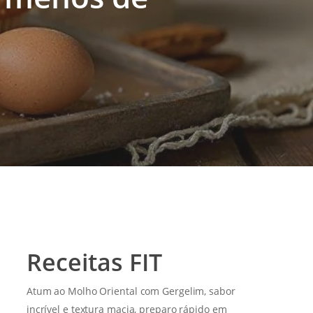
Receitas FIT
Atum ao Molho Oriental com Gergelim, sabor
incrível e textura macia, preparo rápido em