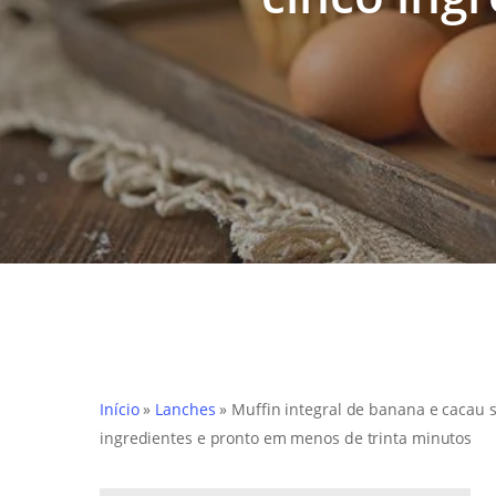
Início
»
Lanches
»
Muffin integral de banana e cacau s
ingredientes e pronto em menos de trinta minutos
Hit enter to search or ESC to close