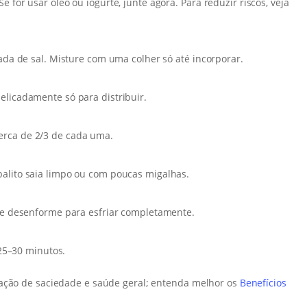
 for usar óleo ou iogurte, junte agora. Para reduzir riscos, veja
tada de sal. Misture com uma colher só até incorporar.
elicadamente só para distribuir.
erca de 2/3 de cada uma.
palito saia limpo ou com poucas migalhas.
a e desenforme para esfriar completamente.
25–30 minutos.
sação de saciedade e saúde geral; entenda melhor os
Benefícios