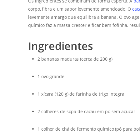
Os ingredientes se combinam de forma esperta. A
ba
corpo, fibra e um sabor levemente amendoado. O
cac
levemente amargo que equilibra a banana. O ovo age 
químico faz a massa crescer e ficar bem fofinha, res
Ingredientes
2 bananas maduras (cerca de 200 g)
1 ovo grande
1 xícara (120 g) de farinha de trigo integral
2 colheres de sopa de cacau em pó sem açúcar
1 colher de chá de fermento químico (pó para bol