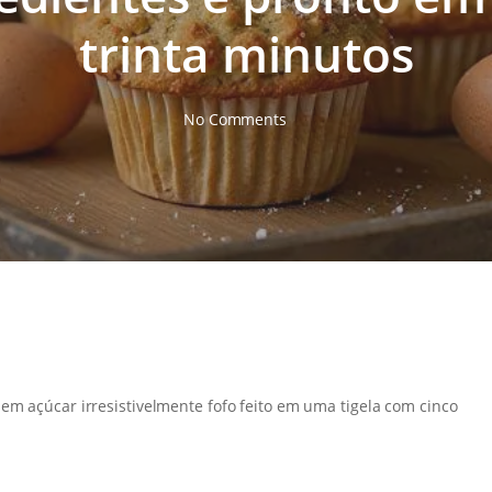
trinta minutos
No Comments
em açúcar irresistivelmente fofo feito em uma tigela com cinco